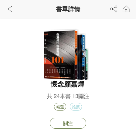
書單詳情
懷念顧嘉煇
共
24
本書
13
關注
精選
推薦
關注