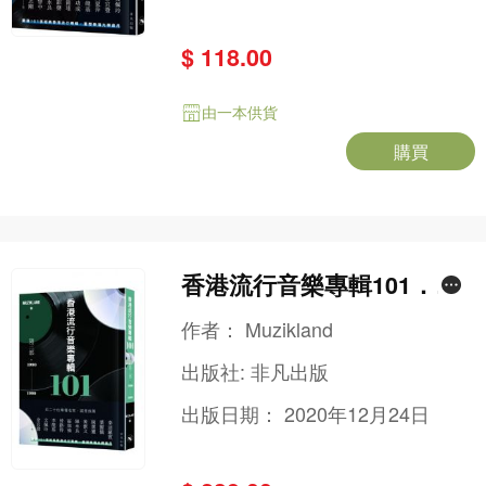
$ 118.00
由一本供貨
購買
香港流行音樂專輯101．第
三部（1990-1999）（連音
作者：
Muzikland
樂CD）
出版社:
非凡出版
出版日期：
2020年12月24日