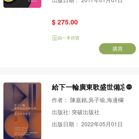
$ 275.00
由一本供貨
購買
給下一輪廣東歌盛世備忘錄
──香港樂壇變奏
作者：
陳嘉銘,吳子瑜,海邊欄
出版社:
突破出版社
出版日期：
2022年05月01日