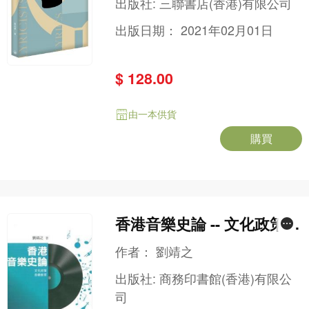
出版社:
三聯書店(香港)有限公司
出版日期：
2021年02月01日
$ 128.00
由一本供貨
購買
香港音樂史論 -- 文化政策
音樂教育
作者：
劉靖之
出版社:
商務印書館(香港)有限公
司