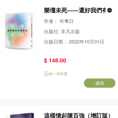
樂壇未死——還好我們有廣
東歌
作者：
年粵日
出版社:
非凡出版
出版日期：
2022年10月01日
$ 148.00
由一本供貨
購買
這樣憶起陳百強（增訂版）