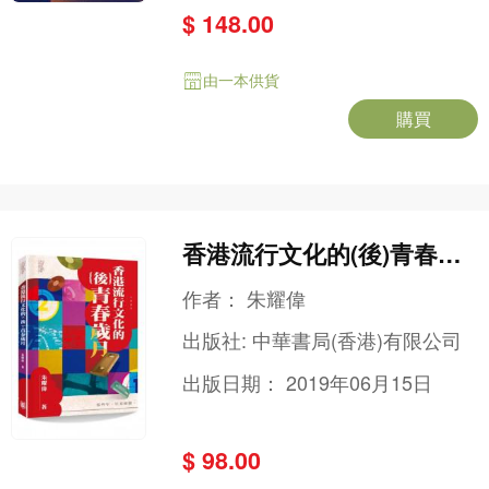
$ 148.00
由一本供貨
購買
香港流行文化的(後)青春歲
月
作者：
朱耀偉
出版社:
中華書局(香港)有限公司
出版日期：
2019年06月15日
$ 98.00