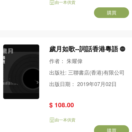
由一本供貨
購買
歲月如歌--詞話香港粵語流
行曲（增訂版）
作者：
朱耀偉
出版社:
三聯書店(香港)有限公司
出版日期：
2019年07月02日
$ 108.00
由一本供貨
購買