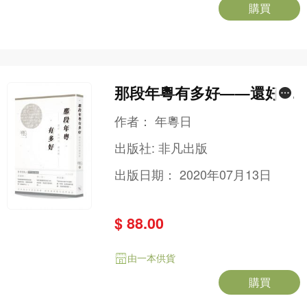
購買
那段年粵有多好——還好我
們有廣東歌
作者：
年粵日
出版社:
非凡出版
出版日期：
2020年07月13日
$ 88.00
由一本供貨
購買