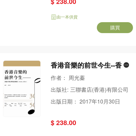
$ 238.00
由一本供貨
購買
香港音樂的前世今生--香港
早期音樂發展歷程（1930s-
作者：
周光蓁
1950s）
出版社:
三聯書店(香港)有限公司
出版日期：
2017年10月30日
$ 238.00