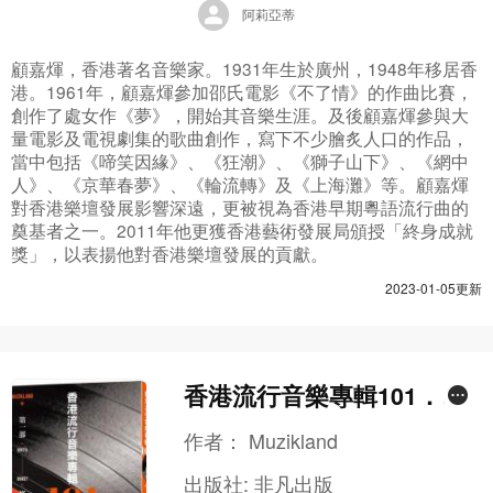
阿莉亞蒂
顧嘉煇，香港著名音樂家。1931年生於廣州，1948年移居香
港。1961年，顧嘉煇參加邵氏電影《不了情》的作曲比賽，
創作了處女作《夢》，開始其音樂生涯。及後顧嘉煇參與大
量電影及電視劇集的歌曲創作，寫下不少膾炙人口的作品，
當中包括《啼笑因緣》、《狂潮》、《獅子山下》、《網中
人》、《京華春夢》、《輪流轉》及《上海灘》等。顧嘉煇
對香港樂壇發展影響深遠，更被視為香港早期粵語流行曲的
奠基者之一。2011年他更獲香港藝術發展局頒授「終身成就
獎」，以表揚他對香港樂壇發展的貢獻。
2023-01-05更新
香港流行音樂專輯101．第
一部（修訂版）
作者：
Muzikland
出版社:
非凡出版