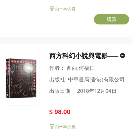
由一本供貨
購買
西方科幻小說與電影——西
西、何福仁對談
作者：
西西,何福仁
出版社:
中華書局(香港)有限公司
出版日期：
2018年12月04日
$ 98.00
由一本供貨