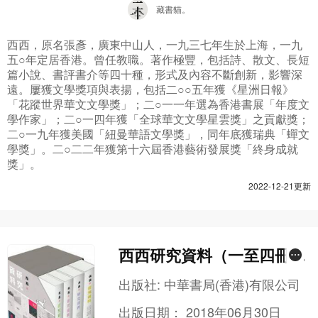
藏書貓。
西西，原名張彥，廣東中山人，一九三七年生於上海，一九
五○年定居香港。曾任教職。著作極豐，包括詩、散文、長短
篇小說、書評書介等四十種，形式及內容不斷創新，影響深
遠。屢獲文學獎項與表揚，包括二○○五年獲《星洲日報》
「花蹤世界華文文學獎」；二○一一年選為香港書展「年度文
學作家」；二○一四年獲「全球華文文學星雲獎」之貢獻獎；
二○一九年獲美國「紐曼華語文學獎」，同年底獲瑞典「蟬文
學獎」。二○二二年獲第十六屆香港藝術發展獎「終身成就
獎」。
2022-12-21更新
西西研究資料（一至四冊盒
裝）
出版社:
中華書局(香港)有限公司
出版日期：
2018年06月30日