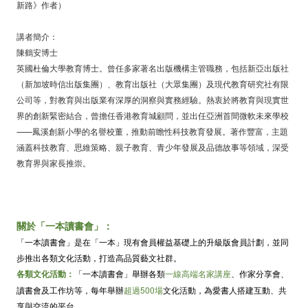
新路》作者）
講者簡介：
陳鶴安博士
英國杜倫大學教育博士。曾任多家著名出版機構主管職務，包括新亞出版社
（新加坡時信出版集團）、教育出版社（大眾集團）及現代教育研究社有限
公司等，對教育與出版業有深厚的洞察與實務經驗。熱衷於將教育與現實世
界的創新緊密結合，曾擔任香港教育城顧問，並出任亞洲首間微軟未來學校
⸺鳳溪創新小學的名譽校董，推動前瞻性科技教育發展。著作豐富，主題
涵蓋科技教育、思維策略、親子教育、青少年發展及品德故事等領域，深受
教育界與家長推崇。
關於「一本讀書會」：
「一本讀書會」是在「一本」現有會員權益基礎上的升級版會員計劃，並同
步推出各類文化活動，打造高品質藝文社群。
各類文化活動：
「一本讀書會」舉辦各類
一線高端名家講座
、作家分享會、
讀書會及工作坊等，每年舉辦
超過500場
文化活動，為愛書人搭建互動、共
享與交流的平台。