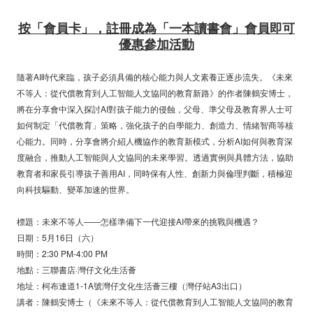
按「會員卡」，註冊成為「一本讀書會」會員即可
優惠參加活動
隨著AI時代來臨，孩子必須具備的核心能力與人文素養正逐步流失。《未來
不等人：從代償教育到人工智能人文協同的教育新路》的作者陳鶴安博士，
將在分享會中深入探討AI對孩子能力的侵蝕，父母、準父母及教育界人士可
如何制定「代償教育」策略，強化孩子的自學能力、創造力、情緒智商等核
心能力。同時，分享會將介紹人機協作的教育新模式，分析AI如何與教育深
度融合，推動人工智能與人文協同的未來學習。透過實例與具體方法，協助
教育者和家長引導孩子善用AI，同時保有人性、創新力與倫理判斷，積極迎
向科技驅動、變革加速的世界。
標題：未來不等人——怎樣準備下一代迎接AI帶來的挑戰與機遇？
日期：5月16日（六）
時間：2:30 PM-4:00 PM
地點：三聯書店·灣仔文化生活薈
地址：柯布連道1-1A號灣仔文化生活薈三樓（灣仔站A3出口）
講者：陳鶴安博士（《未來不等人：從代償教育到人工智能人文協同的教育