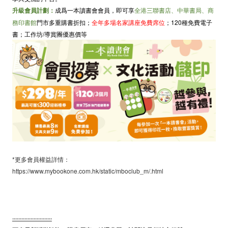
升級會員計劃：
成爲一本讀書會會員，即可享
全港三聯書店、中華書局、商
務印書館
門市多重購書折扣；
全年多場名家講座免費席位
；120種免費電子
書；工作坊/導賞團優惠價等
*更多會員權益詳情：
https://www.mybookone.com.hk/static/mboclub_m/.html
··························