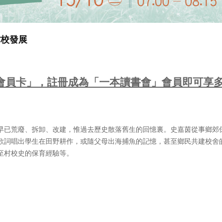
村校發展
會員卡」，註冊成為「一本讀書會」會員即可享
早已荒廢、拆卸、改建，惟過去歷史散落舊生的回憶裏。史嘉茵從事鄉郊
歌詞唱出學生在田野耕作，或隨父母出海捕魚的記憶，甚至鄉民共建校舍
至村校史的保育經驗等。