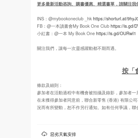
更多最新活動咨詢、購書優惠、精選書單，請關注我
INS：@mybookoneclub _hk
https://shorturl.at/9hyJ
FB：@一本讀書會My Book One Club
https://is.gd
小紅書：@一本 My Book One
https://is.gd/OURwI1
關注我們，讓每一次靈感躍動都不期而遇。
按「
條款及細則：
參加者在活動過程中有機會被拍攝及錄影，參加者一旦
在未獲得參加者同意前，聯合新零售 (香港) 有限
況而有所變動，恕不作另行通知。如有任何爭議，聯合
惡劣天氣安排