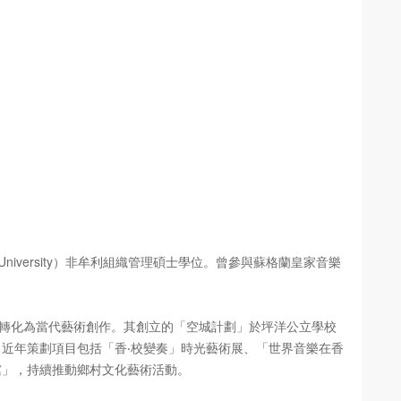
iversity）非牟利組織管理碩士學位。曾參與蘇格蘭皇家音樂
憶轉化為當代藝術創作。其創立的「空城計劃」於坪洋公立學校
。近年策劃項目包括「香‧校變奏」時光藝術展、「世界音樂在香
舘」，持續推動鄉村文化藝術活動。