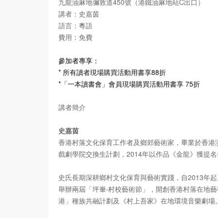
九龍油麻地彌敦道450號（港鐵油麻地站C出口）
講者：史嘉茵
語言：粵語
費用：免費
參加者專享：
* 所有讀者現場購買活動用書享88折
*「一本讀書會」會員現場購買活動用書享 75折
講者簡介
史嘉茵
香港村落文化保育工作者及鄉郊藝術家，畢業於香港演藝學
戲劇學院交換生計劃，2014年以作品《金龍》獲提
史氏長期深耕鄉村文化保育與藝術實踐，自2013
舉辦兩屆「坪輋‧村校藝術節」，開創香港村落在地藝
港」種族共融計劃及《村上吾家》在地環境音樂劇場。