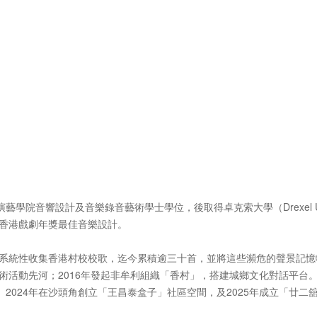
院音響設計及音樂錄音藝術學士學位，後取得卓克索大學（Drexel Un
名香港戲劇年獎最佳音樂設計。
年起系統性收集香港村校校歌，迄今累積逾三十首，並將這些瀕危的聲景記
術活動先河；2016年發起非牟利組織「香村」，搭建城鄉文化對話平台
2024年在沙頭角創立「王昌泰盒子」社區空間，及2025年成立「廿二