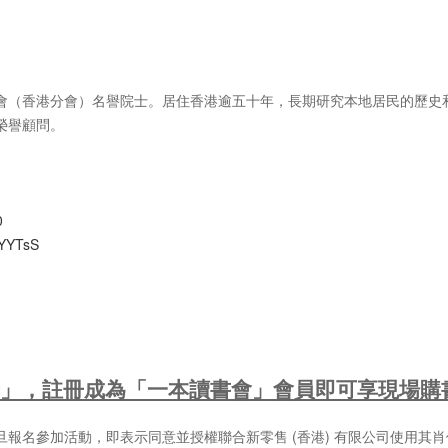
會（香港分會）名譽院士。居住香港逾五十年，長期研究本地居民的歷史
榮譽顧問。
0
/DYYTsS
」，註冊成為「一本讀書會」會員即可享現場購
報名參加活動，即表示同意並授權聯合新零售 (香港) 有限公司使用其