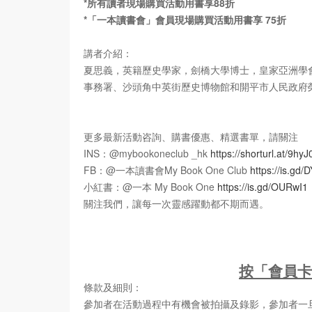
*所有讀者現場購買活動用書享88折
*「一本讀書會」會員現場購買活動用書享 75折
講者介紹：
夏思義，英籍歷史學家，劍橋大學博士，皇家亞洲學
事務署、沙頭角中英街歷史博物館和開平市人民政府
更多最新活動咨詢、購書優惠、精選書單，請關注
INS：@mybookoneclub _hk
https://shorturl.at/9hyJ
FB：@一本讀書會My Book One Club
https://is.gd
小紅書：@一本 My Book One
https://is.gd/OURwI1
關注我們，讓每一次靈感躍動都不期而遇。
按「會員卡
條款及細則：
參加者在活動過程中有機會被拍攝及錄影，參加者一旦