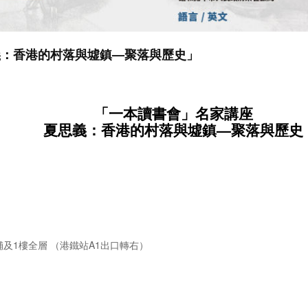
義：香港的村落與墟鎮—聚落與歷史」
「一本讀書會」名家講座
夏思義：香港的村落與墟鎮—聚落與歷史
舖及1樓全層 （港鐵站A1出口轉右）