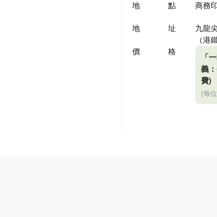
地點
商務
地址
九龍尖
（港鐵
價格
「一
義：
費)
(每