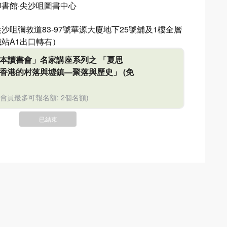
印書館·尖沙咀圖書中心
沙咀彌敦道83-97號華源大廈地下25號舖及1樓全層
站A1出口轉右）
本讀書會」名家講座系列之 「夏思
香港的村落與墟鎮—聚落與歷史」
(免
位會員最多可報名額: 2個名額)
已結束