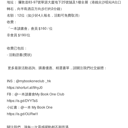
地址： 彌敦道83-97號華源大廈地下25號舖及1樓全層（港鐵尖沙咀站A出口
轉右，向半島酒店方向步行約3分鐘）
名額：12位（如少於4人報名，活動可免費取消）
收費：
「一本讀書會」會員 $160 / 位
非會員 $190/位
收費已包括：
- 活動證書(獎狀)
更多最新活動咨詢、購書優惠、精選書單，請關注我們社交媒體：
INS：@mybookoneclub _hk
https://shorturl.at/9hyJ0
FB：@一本讀書會My Book One Club
https://is.gd/DYYTsS
小紅書：@一本 My Book One
https://is.gd/OURwI1
關注我們，讓每一次靈感躍動都不期而遇。