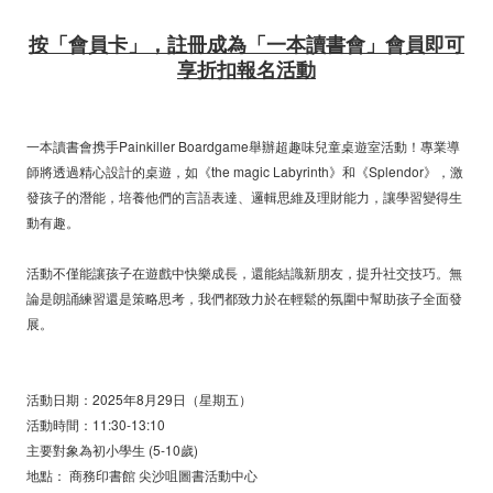
按「會員卡」，註冊成為「一本讀書會」會員即可
享折扣報名活動
一本讀書會携手Painkiller Boardgame舉辦超趣味兒童桌遊室活動！專業導
師將透過精心設計的桌遊，如《the magic Labyrinth》和《Splendor》，激
發孩子的潛能，培養他們的言語表達、邏輯思維及理財能力，讓學習變得生
動有趣。
活動不僅能讓孩子在遊戲中快樂成長，還能結識新朋友，提升社交技巧。無
論是朗誦練習還是策略思考，我們都致力於在輕鬆的氛圍中幫助孩子全面發
展。
活動日期：2025年8月29日（星期五）
活動時間：11:30-13:10
主要對象為初小學生 (5-10歲)
地點： 商務印書館 尖沙咀圖書活動中心