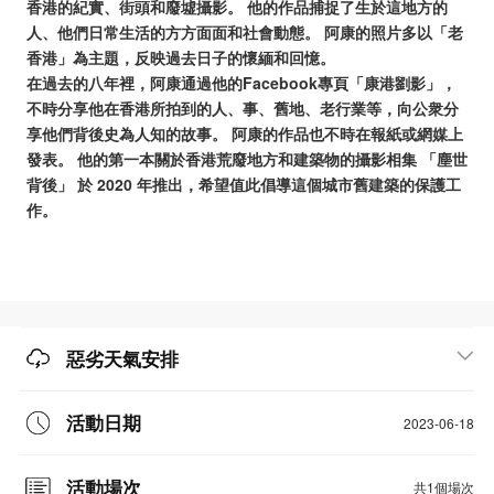
香港的紀實、街頭和廢墟攝影。 他的作品捕捉了生於這地方的
人、他們日常生活的方方面面和社會動態。 阿康的照片多以「老
香港」為主題，反映過去日子的懷緬和回憶。
在過去的八年裡，阿康通過他的Facebook專頁「康港劉影」，
不時分享他在香港所拍到的人、事、舊地、老行業等，向公衆分
享他們背後史為人知的故事。 阿康的作品也不時在報紙或網媒上
發表。 他的第一本關於香港荒廢地方和建築物的攝影相集 「塵世
背後」 於 2020 年推出，希望值此倡導這個城市舊建築的保護工
作。
惡劣天氣安排
活動日期
2023-06-18
活動場次
共1個場次