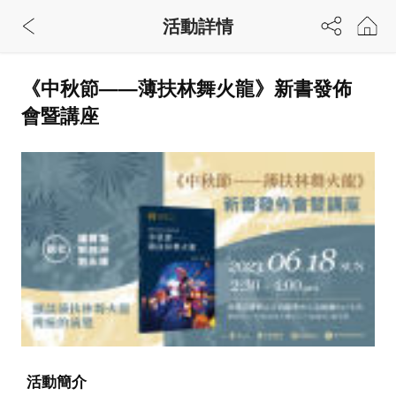
活動詳情
《中秋節——薄扶林舞火龍》新書發佈
會暨講座
活動簡介