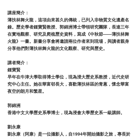
講座簡介：
薄扶林舞火龍，這項由來甚久的傳統，已列入非物質文化遺產名
錄。歷史學者鍾寶賢教授、郭錦洲博士帶領研究團隊，長達三年
在實地觀察、研究及爬梳歷史資料，寫成《中秋節——薄扶林舞
火龍》一書。新書分享會將邀請兩位作者來到現場，與讀者親身
分享他們對薄扶林舞火龍的文化觀察、研究與歷史。
講者簡介：
鍾寶賢
早年在牛津大學取得博士學位，現為浸大歷史系教授，近代史研
究中心主任。她在華富邨長大，喜歡薄扶林區的青蔥，懷念華富
夜空的朗月和繁星。
郭錦洲
香港中文大學歷史系學博士，現為浸會大學歷史系一級講師。
劉永康
劉永康（阿康）是一位攝影人，自1994年開始攝影之旅，專長於