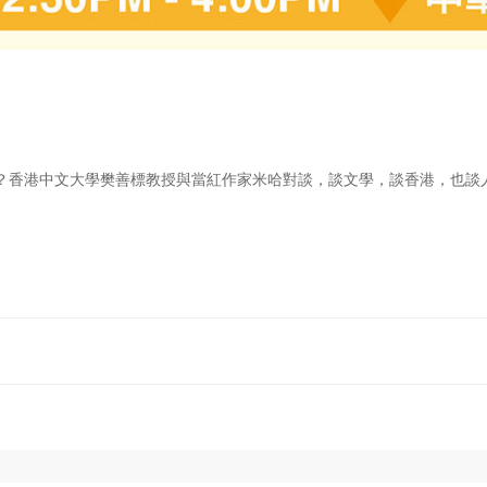
？香港中文大學樊善標教授與當紅作家米哈對談，談文學，談香港，也談