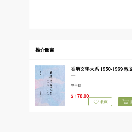
推介圖書
香港文學大系 1950-1969 散文卷
一
樊善標
$ 178.00
收藏