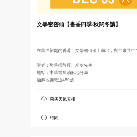
文學密密傾【書香四季‧秋閱冬讀】
在華洋雜處的香港，文學如何破土而出，與世事共生
講者：樊善標教授、米哈先生
地點：中華書局油麻地分局
油麻地彌敦道450號
惡劣天氣安排
時間