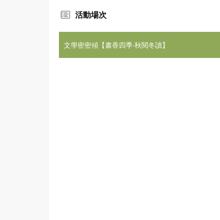
活動場次
文學密密傾【書香四季‧秋閱冬讀】