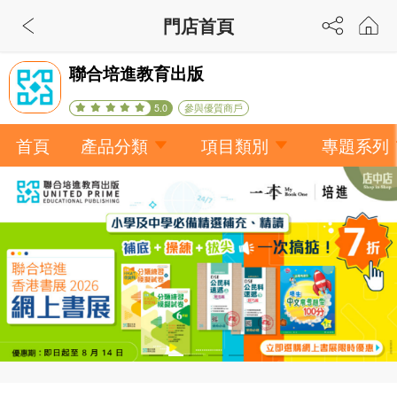
門店首頁
聯合培進教育出版
參與優質商戶
5.0
首頁
產品分類
項目類別
專題系列