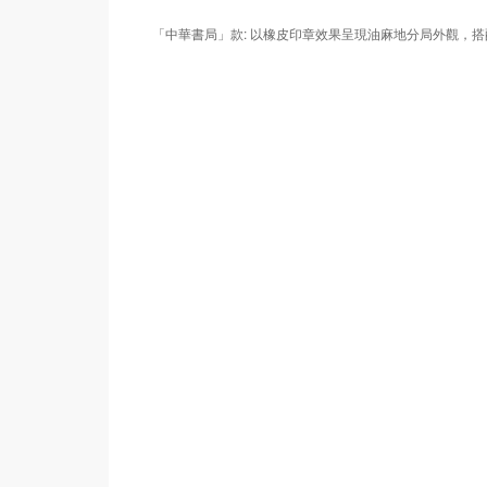
「中華書局」款: 以橡皮印章效果呈現油麻地分局外觀，