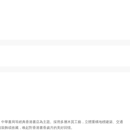
、中華書局等經典香港書店為主題。採用多層木質工藝，立體重構地標建築、交通
箱裝飾或收藏，喚起對香港書香歲月的美好回憶。