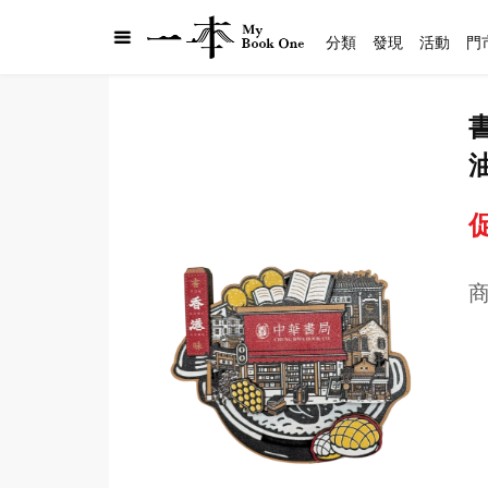
分類
發現
活動
門
促