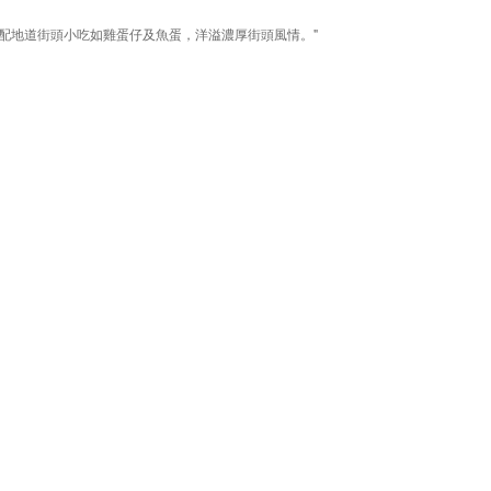
搭配地道街頭小吃如雞蛋仔及魚蛋，洋溢濃厚街頭風情。"