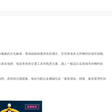
身佩戴的文化象徵，透過細緻插畫與色彩層次，呈現香港多元而獨特的城市面貌。
含著名地標、地道美食與交通工具等熟悉元素，讓人一眼認出這座城市的獨特節
熱鬧、柔和與沉穩面貌，每款均配以金屬鏈扣及『書香港味』標籤，兼具實用性與