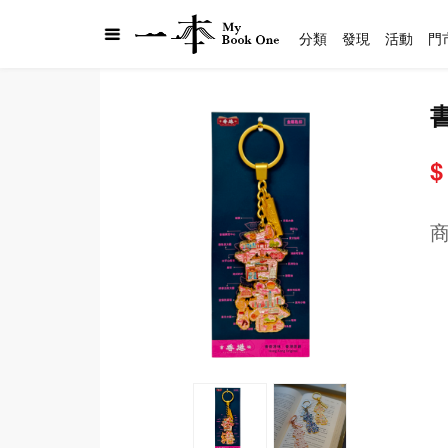
分類
發現
活動
門
$