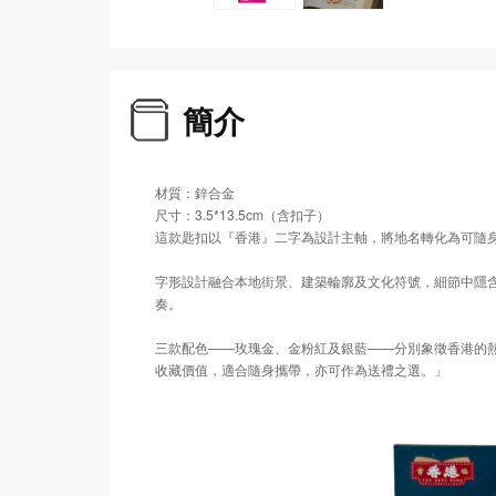
簡介
材質：鋅合金
尺寸：3.5*13.5cm（含扣子）
這款匙扣以『香港』二字為設計主軸，將地名轉化為可隨
字形設計融合本地街景、建築輪廓及文化符號，細節中隱
奏。
三款配色——玫瑰金、金粉紅及銀藍——分別象徵香港的
收藏價值，適合隨身攜帶，亦可作為送禮之選。」