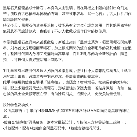
黑曜石又稱龍晶或十勝石，本身為火山玻璃，因在沉樸之中隱約折射出奇幻光
芒，所以自古已被奉為神秘的石頭，甚至被形容為「武士之石」，古人往往用作
驅邪護體的聖器。
時至今天，黑曜石仍然深受追捧，被認為有全方位守護之效用，而其黯黑獨特的
氣質及不同設計款式，也吸引了不少人收藏或當作日常飾物使用。
本堂的黑曜石產品向來甚受歡迎，新近上架的「黑武士系列・啞面黑曜石閃銀手
串」則為首次採用啞面黑曜石，加上銀光閃閃的鍍白金羽毛吊飾及其他鍍白金配
件，整體既低調內斂卻又充滿時尚高級感，而且羽毛吊飾為全新設計的「隨意
扣」，可按個人喜好靈活扣上或除下。
羽毛向來有出塵脫俗及遠大抱負的象徵意義，也往往令人聯想起諸葛孔明手執羽
扇的謀士形象，甚或道教中羽色純潔、長壽富貴的仙鶴寓意。
此手串採用的鍍白金羽毛「隨意扣」，也隱含了智慧增長、松鶴長春的美好祝
福，配上多顆優質天然的黑曜石，形成更強的保護力量；若貼身佩戴，有如一位
忠誠的武士全天候守護在旁，有助除病消災、抵禦小人，免受負能量侵襲。
設計特色及功效：
‧啞面黑曜石：手串由14粒8MM啞面黑曜石圓珠及5粒8MM啞面切割黑曜石珠組
成；
‧鍍白金“隨意扣”羽毛吊飾：為本堂最新設計，可按個人喜好靈活扣上或除下；
‧其他配件：配有4粒鍍白金閃黑石配件、1粒鍍古銀扭花間珠。