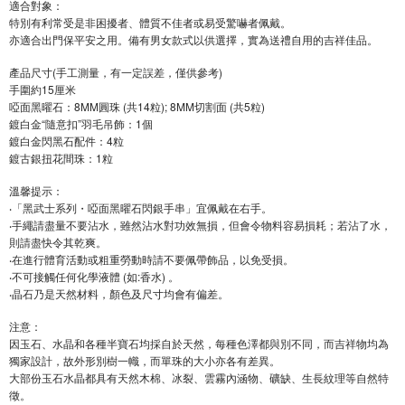
適合對象：
特別有利常受是非困擾者、體質不佳者或易受驚嚇者佩戴。
亦適合出門保平安之用。備有男女款式以供選擇，實為送禮自用的吉祥佳品。
產品尺寸(手工測量，有一定誤差，僅供參考)
手圍約15厘米
啞面黑曜石：8MM圓珠 (共14粒); 8MM切割面 (共5粒)
鍍白金“隨意扣”羽毛吊飾：1個
鍍白金閃黑石配件：4粒
鍍古銀扭花間珠：1粒
溫馨提示：
‧「黑武士系列・啞面黑曜石閃銀手串」宜佩戴在右手。
‧手繩請盡量不要沾水，雖然沾水對功效無損，但會令物料容易損耗；若沾了水，
則請盡快令其乾爽。
‧在進行體育活動或粗重勞動時請不要佩帶飾品，以免受損。
‧不可接觸任何化學液體 (如:香水) 。
‧晶石乃是天然材料，顏色及尺寸均會有偏差。
注意：
因玉石、水晶和各種半寶石均採自於天然，每種色澤都與別不同，而吉祥物均為
獨家設計，故外形別樹一幟，而單珠的大小亦各有差異。
大部份玉石水晶都具有天然木棉、冰裂、雲霧內涵物、礦缺、生長紋理等自然特
徵。