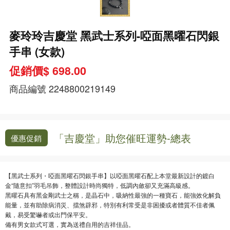
麥玲玲吉慶堂 黑武士系列-啞面黑曜石閃銀
手串 (女款)
促銷價$ 698.00
商品編號
2248800219149
「吉慶堂」助您催旺運勢-總表
優惠促銷
【黑武士系列・啞面黑曜石閃銀手串】以啞面黑曜石配上本堂最新設計的鍍白
金“隨意扣”羽毛吊飾，整體設計時尚獨特，低調內斂卻又充滿高級感。
黑曜石具有黑金剛武士之稱，是晶石中，吸納性最強的一種寶石，能強效化解負
能量，並有助除病消災、擋煞辟邪，特別有利常受是非困擾或者體質不佳者佩
戴，易受驚嚇者或出門保平安。
備有男女款式可選，實為送禮自用的吉祥佳品。