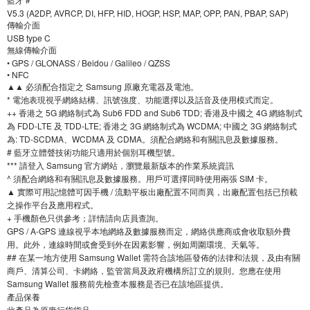
V5.3 (A2DP, AVRCP, DI, HFP, HID, HOGP, HSP, MAP, OPP, PAN, PBAP, SAP)
傳輸介面
USB type C
無線傳輸介面
• GPS / GLONASS / Beidou / Galileo / QZSS
• NFC
▲▲ 必須配合指定之 Samsung 原廠充電器及電池。
* 電池表現視乎網絡結構、訊號強度、功能選擇以及話音及使用模式而定。
++ 香港之 5G 網絡制式為 Sub6 FDD and Sub6 TDD; 香港及中國之 4G 網絡制式
為 FDD-LTE 及 TDD-LTE; 香港之 3G 網絡制式為 WCDMA; 中國之 3G 網絡制式
為: TD-SCDMA、WCDMA 及 CDMA。須配合網絡和有關訊息及數據服務。
# 藍牙立體聲技術功能只適用於個別耳機型號。
*** 請登入 Samsung 官方網站，瀏覽最新版本的作業系統資訊
^ 須配合網絡和有關訊息及數據服務。用戶可選擇同時使用兩張 SIM 卡。
▲ 實際可用記憶體可因手機 / 流動平板出廠配置不同而異，出廠配置包括已預載
之操作平台及應用程式。
+ 手機顏色只供參考；詳情請向店員查詢。
GPS / A-GPS 連線視乎本地網絡及數據服務而定，網絡供應商或會收取額外費
用。此外，連線時間或會受到外在因素影響，例如周圍環境、天氣等。
## 在某一地方使用 Samsung Wallet 需符合該地區發佈的法律和法規，及由有關
商戶、清算公司、卡網絡，監管當局及政府機構所訂立的規則。您應在使用
Samsung Wallet 服務前先檢查本服務是否已在該地區提供。
產品保養
此產品為原廠行貨貨品。