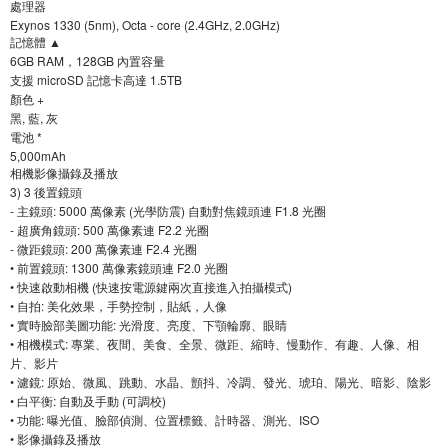
處理器
Exynos 1330 (5nm), Octa ‐ core (2.4GHz, 2.0GHz)
記憶體 ▲
6GB RAM，128GB 內置容量
支援 microSD 記憶卡高達 1.5TB
顏色 +
黑, 藍, 灰
電池 *
5,000mAh
相機影像攝錄及播放
3) 3 後置鏡頭
‐ 主鏡頭: 5000 萬像素 (光學防震) 自動對焦鏡頭連 F1.8 光圈
‐ 超廣角鏡頭: 500 萬像素連 F2.2 光圈
‐ 微距鏡頭: 200 萬像素連 F2.4 光圈
• 前置鏡頭: 1300 萬像素鏡頭連 F2.0 光圈
• 快速啟動相機 (快速按電源鍵兩次直接進入拍攝模式)
• 自拍: 美化效果，手勢控制，貼紙，人像
• 實時臉部美圖功能: 光滑度、亮度、下顎輪廓、眼睛
• 相機模式: 專業、夜間、美食、全景、微距、縮時、慢動作、有趣、人像、相
片、影片
• 濾鏡: 原始、微風、跳動、水晶、顫抖、冷調、發光、琥珀、陽光、暗影、陰影
• 白平衡: 自動及手動 (可調校)
• 功能: 曝光值、臉部偵測、位置標籤、計時器、測光、ISO
• 影像攝錄及播放