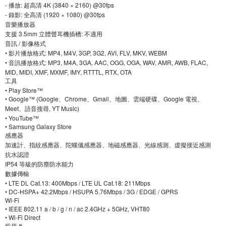
‐ 播放: 超高清 4K (3840 × 2160) @30fps
‐ 錄影: 全高清 (1920 × 1080) @30fps
音樂播放器
支援 3.5mm 立體聲耳機插槽: 不適用
音訊 / 影像格式
• 影片播放格式: MP4, M4V, 3GP, 3G2, AVI, FLV, MKV, WEBM
• 音訊播放格式: MP3, M4A, 3GA, AAC, OGG, OGA, WAV, AMR, AWB, FLAC,
MID, MIDI, XMF, MXMF, IMY, RTTTL, RTX, OTA
工具
• Play Store™
• Google™ (Google、Chrome、Gmail、地圖、雲端硬碟、Google 電視、
Meet、語音搜尋, YT Music)
• YouTube™
• Samsung Galaxy Store
感應器
加速計、指紋感應器、陀螺儀感應器、地磁感應器、光線感測、虛擬接近感測
抗水認證
IP54 等級的防塵防水能力
數據傳輸
• LTE DL Cat.13: 400Mbps / LTE UL Cat.18: 211Mbps
• DC-HSPA+ 42.2Mbps / HSUPA 5.76Mbps / 3G / EDGE / GPRS
Wi-Fi
• IEEE 802.11 a / b / g / n / ac 2.4GHz + 5GHz, VHT80
• Wi-Fi Direct
藍牙 #