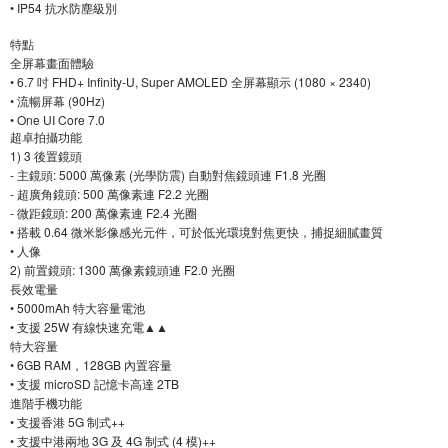
• IP54 抗水防塵級別
特點
全屏幕畫面體驗
• 6.7 吋 FHD+ Infinity-U, Super AMOLED 全屏幕顯示 (1080 × 2340)
• 流暢屏幕 (90Hz)
• One UI Core 7.0
超卓拍攝功能
1) 3 後置鏡頭
‐ 主鏡頭: 5000 萬像素 (光學防震) 自動對焦鏡頭連 F1.8 光圈
‐ 超廣角鏡頭: 500 萬像素連 F2.2 光圈
‐ 微距鏡頭: 200 萬像素連 F2.4 光圈
• 搭載 0.64 微米影像感光元件，可於低光環境對焦更快，捕捉細膩畫質
• 人像
2) 前置鏡頭: 1300 萬像素鏡頭連 F2.0 光圈
長效電量
• 5000mAh 特大容量電池
• 支援 25W 有線快速充電▲▲
特大容量
• 6GB RAM，128GB 內置容量
• 支援 microSD 記憶卡高達 2TB
進階手機功能
• 支援香港 5G 制式++
• 支援中港兩地 3G 及 4G 制式 (4 模)++