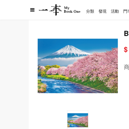
分類
發現
活動
門
B
$