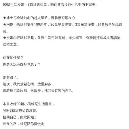
90篇生活漫畫＋3篇經典短篇，陪你笑着接納生活中的不完美。
★迪士尼全球知名的超人氣IP，溫馨療癒暖在心。
★同慶小熊維尼誕生100周年，90篇單頁漫畫、3篇短篇漫畫，經典故事呈現眼
前。
★漫畫內容幽默童趣，又與生活哲理有關，老少咸宜，有潛質打造成文青讀物、
送禮之選。
你在忙什麼？
你多久沒有好好休息了？
別趕路了。
這次，我們放鬆心情、放慢腳步，
跟着維尼吹吹風、散散步，找回最從容的自己。
本書收錄90篇小熊維尼生活漫畫，
另附3篇經典短篇漫畫。
拾回自己，由此開始；
長長的路，維尼陪你慢慢走。