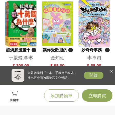
超燒腦漫畫十萬
讓你受歡迎的校
妙奇奇事務所
個為什麼（一套
園溝通秘訣[新
（3）消失的女
于啟齋,李琳
金知仙
李卓穎
4冊）
雅．成長館]
王密令
$ 300.00
$ 98.00
$ 68.00
立即切換到「一本」手機應用程式，
開啟
擁抱更全面的購物和文化體驗。
添加購物車
立即購買
購物車