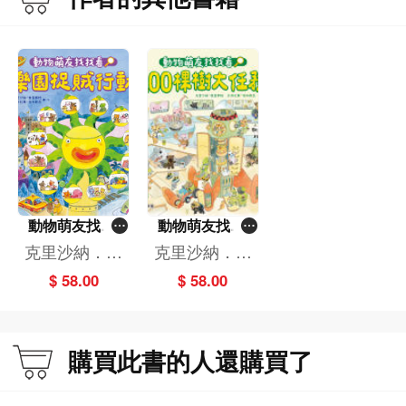
動物萌友找找
動物萌友找找
看：樂園捉賊行
看：100棵樹大
克里沙納．康
克里沙納．康
動
任務
查那帕,瓦奇拉
查那帕,瓦奇拉
$ 58.00
$ 58.00
萬．塔布斯亞
萬．塔布斯亞
購買此書的人還購買了