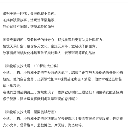
眼明手快一同找，專注觀察不走神。
爸媽伴讀看故事，邊玩邊學樂趣添。
靜心閱讀不喧鬧，智慧成長節節升！
圖畫充滿細節，引發孩子的好奇心，找找看遊戲更有助提升觀察力。
情境天馬行空，蘊含多元文化、童話元素等，激發孩子的創意。
故事情節潛移默化地培養孩子樂於助人、愛護環境等正向品格。
《動物萌友找找看！100棵樹大任務》
小豬、小狗、小熊和小老虎在炎熱的天氣下，認識了正在努力種樹的熊哥哥和貓
姐姐。他們自告奮勇，想要幫忙把100棵樹苗送出去！於是，他們拿着這些樹苗
踏上旅程去。
在他們送樹苗的路上，竟然出現了一隻到處砍樹的三眼怪獸！四位萌友能否協助
猴子警察，阻止這隻怪獸到處破壞環境的惡行呢？
《動物萌友找找看！樂園捉賊行動》
小豬、小狗、小熊和小老虎正準備出發去樂園玩！樂園有很多遊樂設施，包括觀
光小火車、雲霄飛車、遊戲攤位、摩天輪、海盜船等。