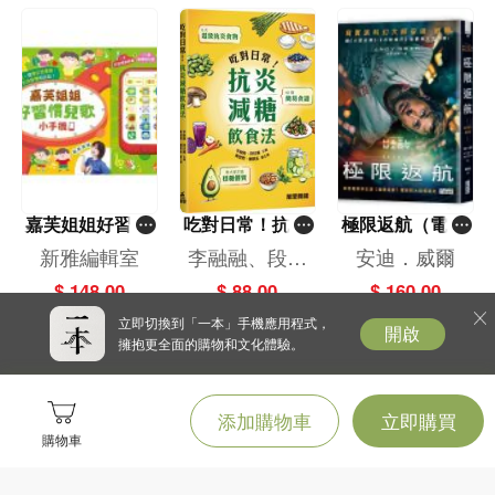
嘉芙姐姐好習慣
吃對日常！抗炎
極限返航（電影
兒歌小手機
減糖飲食法
書衣典藏版）
新雅編輯室
李融融、段佳
安迪．威爾
（獨家收錄作者
麗,黃梨煜、顧
$ 148.00
$ 88.00
$ 160.00
訪談）
凱辰
立即切換到「一本」手機應用程式，
開啟
擁抱更全面的購物和文化體驗。
添加購物車
立即購買
購物車