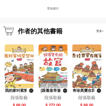
暫無書評
作者的其他書籍
更多>
我的家叫紫禁城-
[跟着皇帝遊故
奇珍異寶在我家-
建築篇[跟着皇帝
宮]一套4冊
珍寶篇[跟着皇帝
段張取藝
段張取藝
段張取藝
遊故宮]
遊故宮]
$ 68.00
$ 272.00
$ 68.00