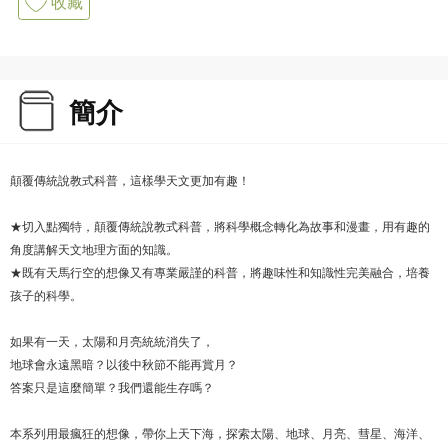
收藏
簡介
顛覆傳統說教式科普，這樣學天文更加有趣！
★切入點獨特，顛覆傳統說教式科普，將科學概念轉化為故事和漫畫，用有趣的
角度講解天文地理方面的知識。
★既有天馬行空的想像又有專業嚴謹的科普，將趣味性和知識性完美融合，培養
孩子的科學。
如果有一天，太陽和月亮統統消失了，
地球會永遠黑暗？以後中秋節不能再賞月？
答案只是這麼簡單？我們還能生存嗎？
本系列用最瘋狂的想像，帶你上天下海，探索太陽、地球、月亮、彗星、海洋、