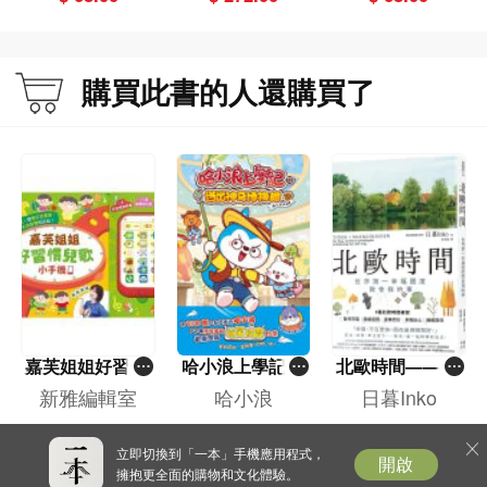
購買此書的人還購買了
嘉芙姐姐好習慣
哈小浪上學記(1
北歐時間——世
兒歌小手機
3)——逃出神奇
界第一幸福國度
新雅編輯室
哈小浪
日暮Inko
博物館
教會我的事
$ 148.00
$ 78.00
$ 133.00
立即切換到「一本」手機應用程式，
開啟
擁抱更全面的購物和文化體驗。