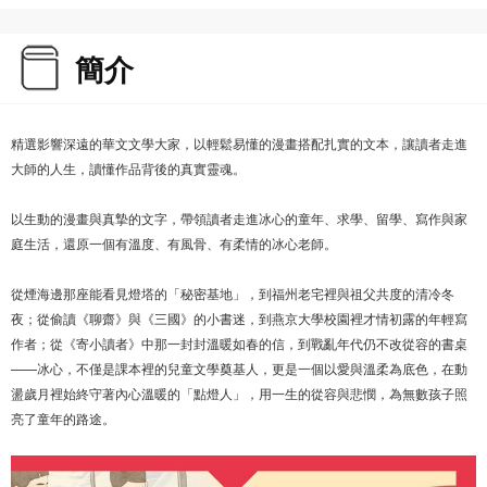
簡介
精選影響深遠的華文文學大家，以輕鬆易懂的漫畫搭配扎實的文本，讓讀者走進
大師的人生，讀懂作品背後的真實靈魂。
以生動的漫畫與真摯的文字，帶領讀者走進冰心的童年、求學、留學、寫作與家
庭生活，還原一個有溫度、有風骨、有柔情的冰心老師。
從煙海邊那座能看見燈塔的「秘密基地」，到福州老宅裡與祖父共度的清冷冬
夜；從偷讀《聊齋》與《三國》的小書迷，到燕京大學校園裡才情初露的年輕寫
作者；從《寄小讀者》中那一封封溫暖如春的信，到戰亂年代仍不改從容的書桌
——冰心，不僅是課本裡的兒童文學奠基人，更是一個以愛與溫柔為底色，在動
盪歲月裡始終守著內心溫暖的「點燈人」，用一生的從容與悲憫，為無數孩子照
亮了童年的路途。