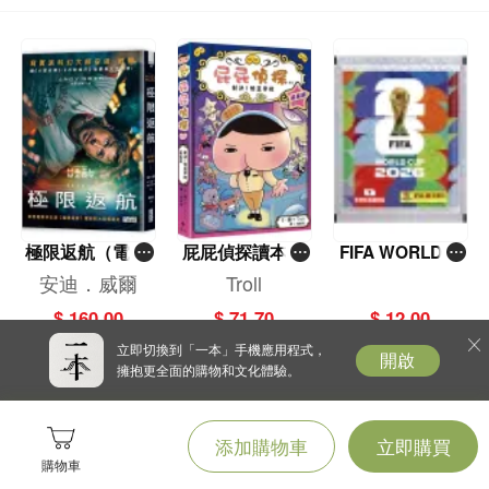
極限返航（電影
屁屁偵探讀本(1
FIFA WORLD C
書衣典藏版）
3)－－對決！怪
UP 2026（Stick
安迪．威爾
Troll
（獨家收錄作者
盜學院（星星
er pack 貼紙
$ 160.00
$ 71.70
$ 12.00
訪談）
篇）
包）
立即切換到「一本」手機應用程式，
開啟
擁抱更全面的購物和文化體驗。
添加購物車
立即購買
購物車