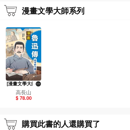
漫畫文學大師系列
[漫畫文學大師系
列]漫畫魯迅傳：
高長山
思考的力量
$ 78.00
購買此書的人還購買了