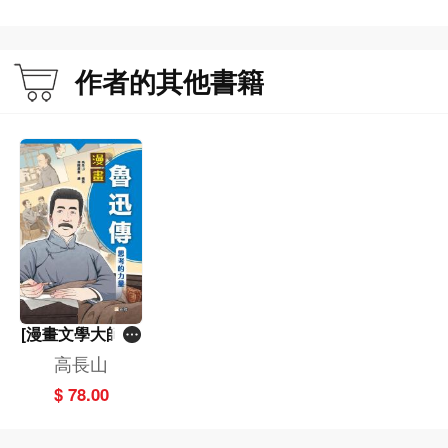
作者的其他書籍
[漫畫文學大師系
列]漫畫魯迅傳：
高長山
思考的力量
$ 78.00