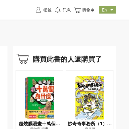
帳號
訊息
購物車
購買此書的人還購買了
超燒腦漫畫十萬個為
妙奇奇事務所（1）化
于啟齋,李琳
李卓穎