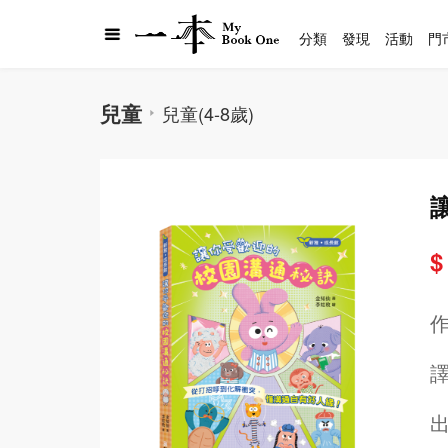
分類
發現
活動
門
兒童
兒童(4-8歲)
$