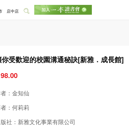
市
店中店
讓你受歡迎的校園溝通秘訣[新雅．成長館]
 98.00
作者：
金知仙
譯者：
何莉莉
出版社：
新雅文化事業有限公司