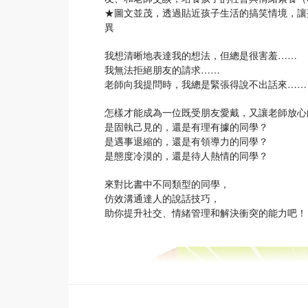
★圖文並茂，透過貼近孩子生活的搞笑情境，讓
異
我想清晰地表達我的想法，但總是很害羞……
我無法拒絕朋友的請求……
老師向我提問時，我總是緊張得說不出話來……
怎樣才能成為一位既受朋友愛戴，又讓老師放心
是固執己見的，還是有理有據的同學？
是遇事退縮的，還是有領導力的同學？
是態度冷漠的，還是待人熱情的同學？
來對比書中不同類型的同學，
仿效溝通達人的說話技巧，
助你提升社交、情緒管理和解決衝突的能力吧！