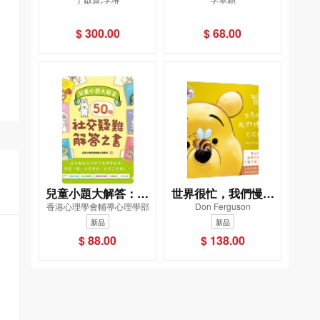
什麼（一套4冊）
解暴雨危機
$ 300.00
$ 68.00
兒童小題大解答：50
世界很忙，我們慢一
香港心理學會輔導心理學部
Don Ferguson
個社交疑難解答之書
點也沒關係：維尼的
新品
新品
鬆弛感生活之道
$ 88.00
$ 138.00