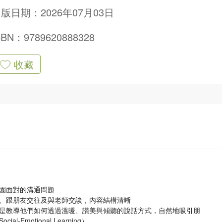
版日期：2026年07月03日
SBN：9789620888328
收藏
園面對的溝通問題
、跟朋友交往及與老師交談，內容結構清晰
是教導他們如何透過溫暖、讚美與傾聽的說話方式，自然地吸引朋
motional Learning）