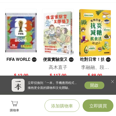
FIFA WORLD C
便當實驗室又開
吃對日常！抗炎
UP 2026（Stick
張了——日日和
減糖飲食法
高木直子
李融融、段佳
er pack 貼紙
特別日的菜單挑
麗,黃梨煜、顧
$ 12.00
$ 117.00
$ 88.00
包）
戰記
凱辰
立即切換到「一本」手機應用程式，
開啟
擁抱更全面的購物和文化體驗。
添加購物車
立即購買
購物車