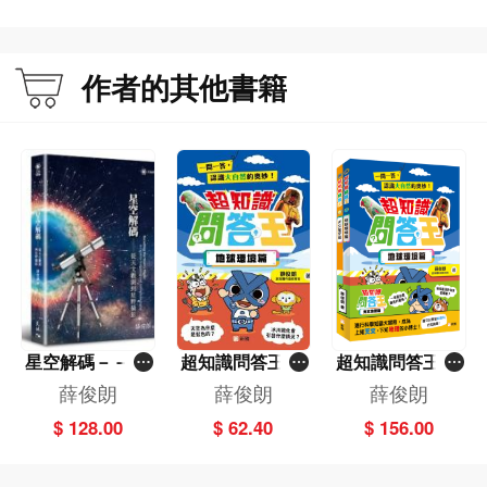
作者的其他書籍
星空解碼－－從
超知識問答王：
超知識問答王：
天文觀測到星野
地球環境篇
天文地理篇套裝
薛俊朗
薛俊朗
薛俊朗
攝影
（一套2冊）
$ 128.00
$ 62.40
$ 156.00