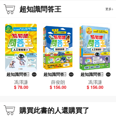
超知識問答王
更多>
超知識問答王：
超知識問答王：
超知識問答王：
人工智能篇 2
天文地理篇套裝
人工智能篇套裝
馮澤謙
薛俊朗
馮澤謙
（一套2冊）
（一套2冊）
$ 78.00
$ 156.00
$ 156.00
購買此書的人還購買了