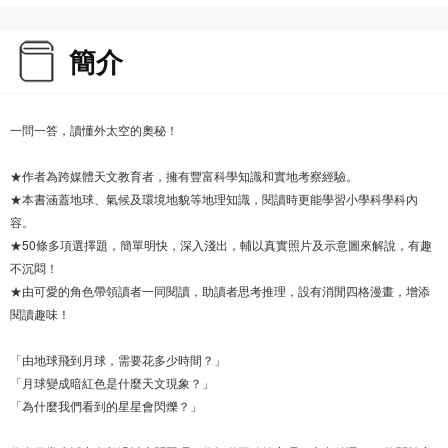
簡介
一問一答，讀懂外太空的奧秘！
★作者為跨媒體天文教育者，擁有豐富科學知識和實地考察經驗。
★本書涵蓋地球、氣候及環境地貌等地理知識，閱讀時更能學習小學科學科內
容。
★50條多項選擇題，簡單明快，深入淺出，輔以真實照片及示意圖來解說，有趣
不沉悶！
★由可愛的角色帶領讀者一同閱讀，助讀者思考推理，設有消閒四格漫畫，增添
閱讀趣味！
「由地球飛到月球，需要花多少時間？」
「月球變成暗紅色是什麼天文現象？」
「為什麼我們看到的星星會閃爍？」