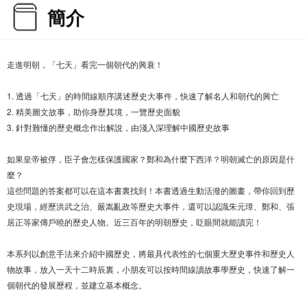
簡介
走進明朝，「七天」看完一個朝代的興衰！
1. 透過「七天」的時間線順序講述歷史大事件，快速了解名人和朝代的興亡
2. 精美圖文故事，助你身歷其境，一覽歷史面貌
3. 針對難懂的歷史概念作出解說，由淺入深理解中國歷史故事
如果皇帝被俘，臣子會怎樣保護國家？鄭和為什麼下西洋？明朝滅亡的原因是什
麼？
這些問題的答案都可以在這本書裏找到！本書透過生動活潑的圖畫，帶你回到歷
史現場，經歷洪武之治、嚴嵩亂政等歷史大事件，還可以認識朱元璋、鄭和、張
居正等家傳戶曉的歷史人物。近三百年的明朝歷史，眨眼間就能讀完！
本系列以創意手法來介紹中國歷史，將最具代表性的七個重大歷史事件和歷史人
物故事，放入一天十二時辰裏，小朋友可以按時間線讀故事學歷史，快速了解一
個朝代的發展歷程，並建立基本概念。