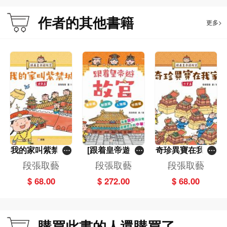
作者的其他書籍
更多>
我的家叫紫禁城-
[跟着皇帝遊故
奇珍異寶在我家-
建築篇[跟着皇帝
宮]一套4冊
珍寶篇[跟着皇帝
段張取藝
段張取藝
段張取藝
遊故宮]
遊故宮]
$ 68.00
$ 272.00
$ 68.00
購買此書的人還購買了