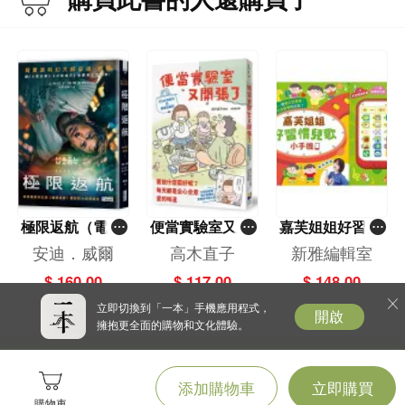
極限返航（電影
便當實驗室又開
嘉芙姐姐好習慣
書衣典藏版）
張了——日日和
兒歌小手機
安迪．威爾
高木直子
新雅編輯室
（獨家收錄作者
特別日的菜單挑
$ 160.00
$ 117.00
$ 148.00
訪談）
戰記
立即切換到「一本」手機應用程式，
開啟
擁抱更全面的購物和文化體驗。
添加購物車
立即購買
購物車