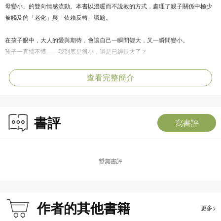
母變小」的雙向情感流動。本書以溫暖而不說教的方式，處理了親子關係中極少
被觸及的「老化」與「依賴反轉」議題。
在孩子眼中，大人的愛與期待，會讓自己一瞬間變大，又一瞬間變小。
孩子一直搞不懂——我到底是很小，還是已經長大了？
直到有一天，孩子發現，那些曾經把自己變大變小的大人，也悄悄變小了。
腳步變小了，膽子變小了，連牙齒也變少了。
查看完整簡介
原來，我們的每一分長大，都伴隨着他們的一分變小。
當大人漸漸變回像孩子一樣，換我們牽起他們的手。
就像很久很久以前，他們牽着我們一樣。
書評
寫書評
暫無書評
作者的其他書籍
更多>