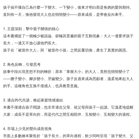
孩子搞不懂自己為什麼一下變大、一下變小，後來才明白那是爸媽的愛與期待。
直到有一天，換他發現大人也在悄悄變小——原來成長，是學會反向牽手。
1. 主題深刻，擊中親子關係的核心
這本書捕捉了一個極少被談論、卻極其普遍的親子互動現象：大人一邊要求孩子
長大，一邊又不放心讓他們長大。
孩子在「被當作大人」與「被當作小孩」之間反覆切換，產生了真實的困惑。
2. 角色反轉，引發思考
故事中段出現意想不到的轉折：原本「掌握大小」的大人，竟然也悄悄變小了
——膽子變小、腳步變小、牙齒變少。孩子反過來成為照顧者，溫柔地牽起大人
的手。這種角色互換不僅感人，也具教育意義。
3. 適合跨代共讀，喚起家庭情感連結
本書不僅適合孩子閱讀，也非常適合父母、祖父母與孩子一起讀。它溫柔地提醒
大家：成長不是單向的，而是代代之間互相陪伴、互相變小、互相變大的過程。
4. 市場上少見的雙向成長視角
市面上多數繪本聚焦於「孩子長大」的單向過程，鮮少同時呈現「孩子變大、父