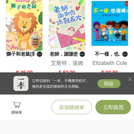
獅子和老鼠[我會
老師，謝謝您陪
不一樣，也很
說故事]
我長大[新雅．繪
棒！當獨一無二
艾斯特．湯姆
Elizabeth Cole
本館]
的自己
$ 45.00
$ 82.00
$ 93.00
立即切換到「一本」手機應用程式，
開啟
擁抱更全面的購物和文化體驗。
添加購物車
立即購買
購物車