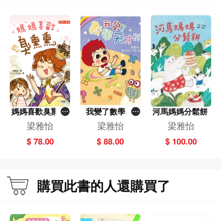
媽媽喜歡臭熏熏
我變了數學天
河馬媽媽分鬆餅
[新雅‧繪本館]
才?！
梁雅怡
梁雅怡
梁雅怡
$ 78.00
$ 88.00
$ 100.00
購買此書的人還購買了