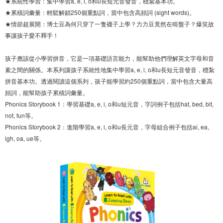
★系統性學習：集中學習a, e, i, o和u長短元音發音，穩紮基本功。
★累積詞彙量：輕鬆解鎖250個重點詞，當中包含高頻詞 (sight words)。
★情節超展開：博士豆為何只穿了一隻襪子上學？力力豆竟然在啃盤子？爆笑故
事讓孩子愛不釋手！
孩子應該從小學習拼音，它是一項基礎語言能力，能幫助他們理解英文字母和音
素之間的關係。本系列讓孩子系統性地集中學習a, e, i, o和u長短元音發音，穩紮
拼音基本功。透過閱讀這個系列，孩子能學習約250個重點詞，當中包含大量高
頻詞，能幫助孩子累積詞彙量。
Phonics Storybook 1：學習基礎a, e, i, o和u短元音，字詞例子包括hat, bed, bit,
not, fun等。
Phonics Storybook 2：進階學習a, e, i, o和u長元音，字母組合例子包括ai, ea,
igh, oa, ue等。