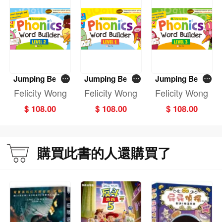
Jumping Bean
Jumping Bean
Jumping Bean
Phonics Word B
Phonics Word B
Phonics Word B
Felicity Wong
Felicity Wong
Felicity Wong
uilder Level 2 (S
uilder Level 1 (S
uilder Level 3 (S
$ 108.00
$ 108.00
$ 108.00
un Ya Reading
un Ya Reading
un Ya Reading
Pen Edition)
Pen Edition)
Pen Edition)
購買此書的人還購買了