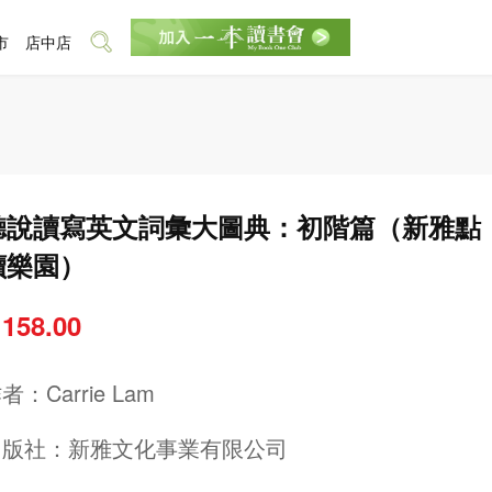
市
店中店
聽說讀寫英文詞彙大圖典：初階篇（新雅點
讀樂園）
 158.00
作者：
Carrie Lam
出版社：
新雅文化事業有限公司