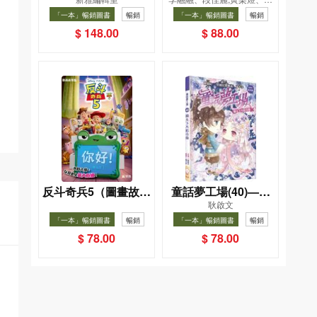
小手機
飲食法
凱辰
「一本」暢銷圖書
暢銷
「一本」暢銷圖書
暢銷
$ 148.00
$ 88.00
反斗奇兵5（圖畫故事
童話夢工場(40)——
耿啟文
版）
織女下凡結奇緣
「一本」暢銷圖書
暢銷
「一本」暢銷圖書
暢銷
$ 78.00
$ 78.00