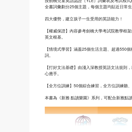
按劍橋兒童英語認證（YLE）詞彙表及考試模
全書詞彙劃分25個主題，每個主題均貼近日常
四大優勢，建立孩子一生受用的英語能力！
【權威保證】內容參考劍橋大學考試院教學框架編
英文根基。
【情境式學習】涵蓋25個生活主題、超過550
詞。
【打好文法基礎】由淺入深教授英語文法規則，
心應手。
【全方位訓練】50個綜合練習，全方位訓練聽
本書為《新雅·點讀樂園》系列，可配合新雅點