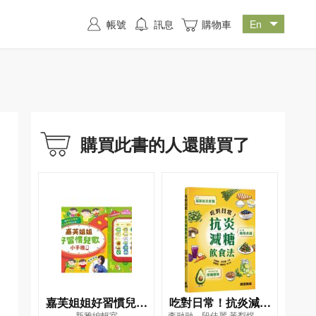
帳號
訊息
購物車
購買此書的人還購買了
嘉芙姐姐好習慣兒歌
吃對日常！抗炎減糖
新雅編輯室
李融融、段佳麗,黃梨煜、顧