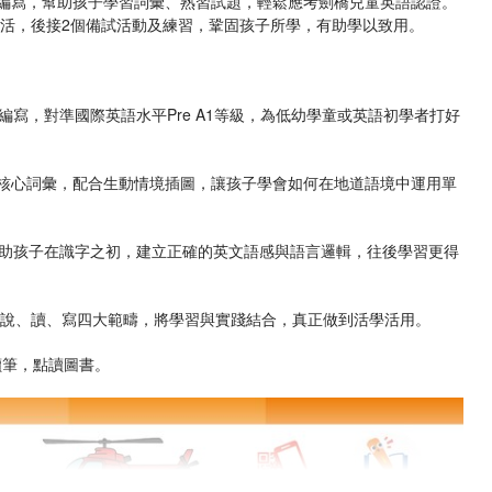
式編寫，幫助孩子學習詞彙、熟習試題，輕鬆應考劍橋兒童英語認證。
生活，後接2個備試活動及練習，鞏固孩子所學，有助學以致用。
寫，對準國際英語水平Pre A1等級，為低幼學童或英語初學者打好
個核心詞彙，配合生動情境插圖，讓孩子學會如何在地道語境中運用單
助孩子在識字之初，建立正確的英文語感與語言邏輯，往後學習更得
、說、讀、寫四大範疇，將學習與實踐結合，真正做到活學活用。
讀筆，點讀圖書。