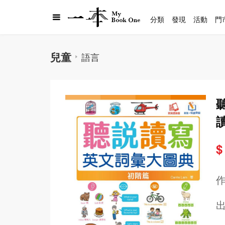
分類
發現
活動
門
兒童
語言
$