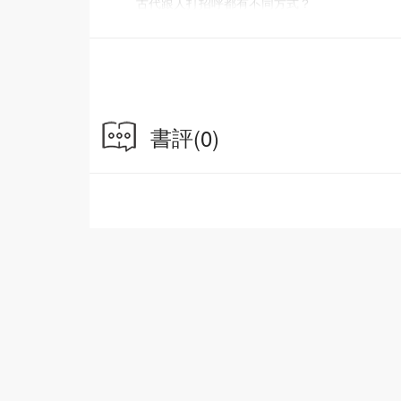
古代跟人打招呼都有不同方式？
上門做客有什麼要注意？
書評
(0)