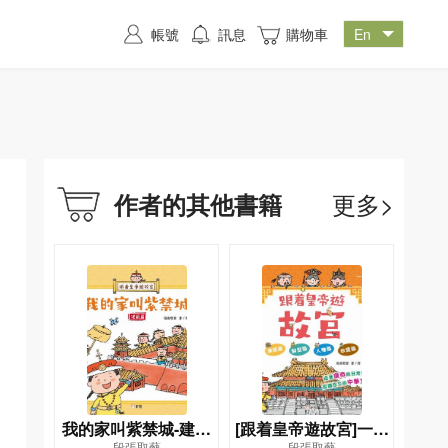
帳號
訊息
購物車
更多>
作者的其他書籍
我的家叫紫禁城-建築
[跟着皇帝遊故宮]一套
段張取藝
段張取藝