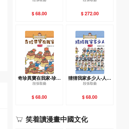
篇[跟着皇帝遊故宮]
4冊
$ 68.00
$ 272.00
奇珍異寶在我家-珍寶
猜猜我家多少人-人物
段張取藝
段張取藝
篇[跟着皇帝遊故宮]
篇[跟着皇帝遊故宮]
$ 68.00
$ 68.00
笑着讀漫畫中國文化