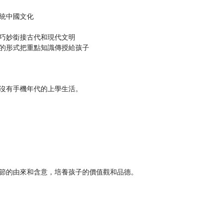
統中國文化
巧妙銜接古代和現代文明
的形式把重點知識傳授給孩子
沒有手機年代的上學生活。
節的由來和含意，培養孩子的價值觀和品德。