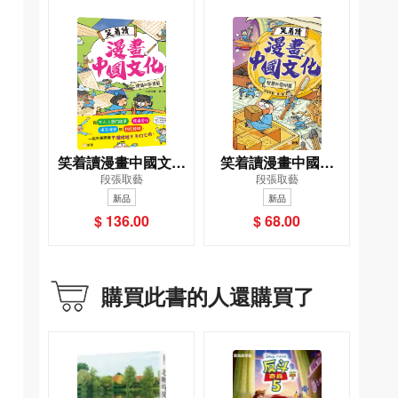
笑着讀漫畫中國文化
笑着讀漫畫中國文
段張取藝
段張取藝
套裝（一套2冊）
化：智慧與發明篇
新品
新品
$ 136.00
$ 68.00
購買此書的人還購買了