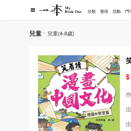
分類
發現
活動
門
兒童
兒童(4-8歲)
$
出