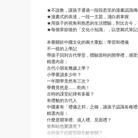
★不說教，讓孩子通過一段段惹笑的漫畫認識傳
★漫畫式的表達，一段一主題，淺白易掌握
★用孩子的視角和熟悉的生活體驗，對比古今，
★每個章節後的「文化小知識」，以塗鴉式筆記
本冊關於中國文化的兩大重點：學習和禮儀
不一樣的上學記
帶孩子回到古代學堂，體驗當時的開學禮，感受
精選內容：
古代小朋友幾歲上學？
小學要讀多少年？
一年開學竟然有三次？
學費竟然是……乾肉！
古時的課堂紀律有多嚴？
有禮貌的古代人
中國素有「禮儀之邦」之稱，讓孩子認識各種禮
精選內容：
什麼是開筆禮、成人禮、見面禮？
坐和站也要講究？
古時孩子的髮型跟年齡有關？