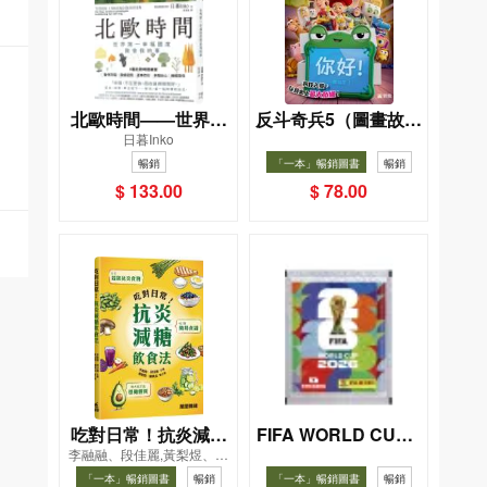
北歐時間——世界第
反斗奇兵5（圖畫故事
日暮Inko
一幸福國度教會我的
版）
暢銷
「一本」暢銷圖書
暢銷
事
$ 133.00
$ 78.00
吃對日常！抗炎減糖
FIFA WORLD CUP 2
李融融、段佳麗,黃梨煜、顧
026（Sticker pack
飲食法
凱辰
「一本」暢銷圖書
暢銷
「一本」暢銷圖書
暢銷
貼紙包）