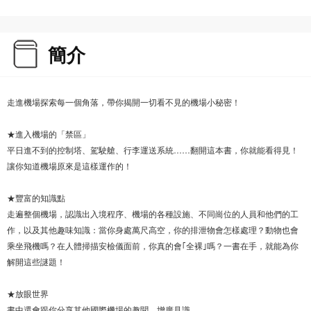
簡介
走進機場探索每一個角落，帶你揭開一切看不見的機場小秘密！
★進入機場的「禁區」
平日進不到的控制塔、駕駛艙、行李運送系統……翻開這本書，你就能看得見！
讓你知道機場原來是這樣運作的！
★豐富的知識點
走遍整個機場，認識出入境程序、機場的各種設施、不同崗位的人員和他們的工
作，以及其他趣味知識：當你身處萬尺高空，你的排泄物會怎樣處理？動物也會
乘坐飛機嗎？在人體掃描安檢儀面前，你真的會｢全裸｣嗎？一書在手，就能為你
解開這些謎題！
★放眼世界
書中還會跟你分享其他國際機場的趣聞，增廣見識。