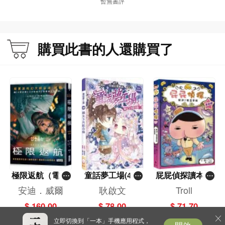
暫無書評
購買此書的人還購買了
極限返航（電影
童話夢工場(40)
屁屁偵探讀本(1
書衣典藏版）
——織女下凡結
3)－－對決！怪
安迪．威爾
耿啟文
Troll
（獨家收錄作者
奇緣
盜學院（星星
$ 160.00
$ 78.00
$ 71.70
訪談）
篇）
立即切換到「一本」手機應用程式，