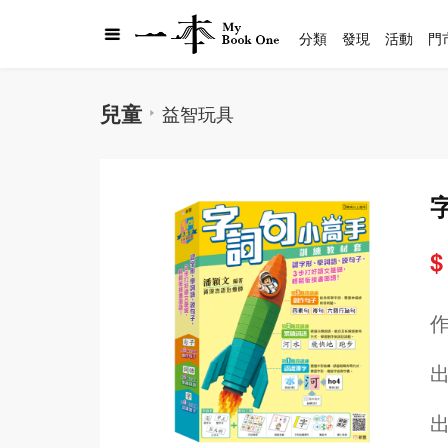
分類
發現
活動
門
兒童
益智玩具
$
出