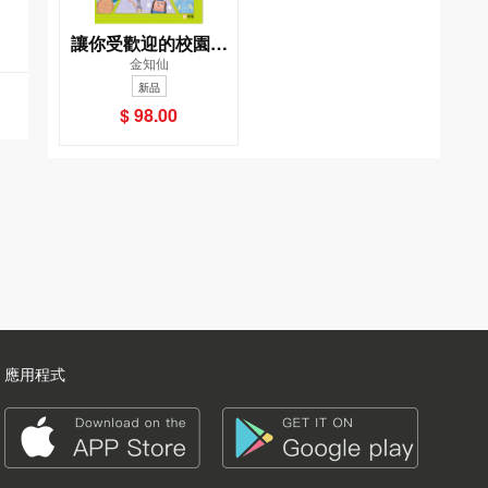
讓你受歡迎的校園溝
金知仙
通秘訣[新雅．成長館]
新品
$ 98.00
應用程式