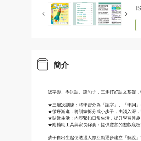
I
簡介
認字形、學詞語、說句子，三步打好語文基礎，
★三層次訓練：將學習分為「認字」、「學詞」
★循序漸進：將訓練拆分成小步子，由淺入深，
★貼近生活：內容緊扣日常生活，提升學習興趣
★附輔助工具與家長錦囊：提供豐富的遊戲底板
孩子自出生起便透過人際互動逐步建立「聽說」