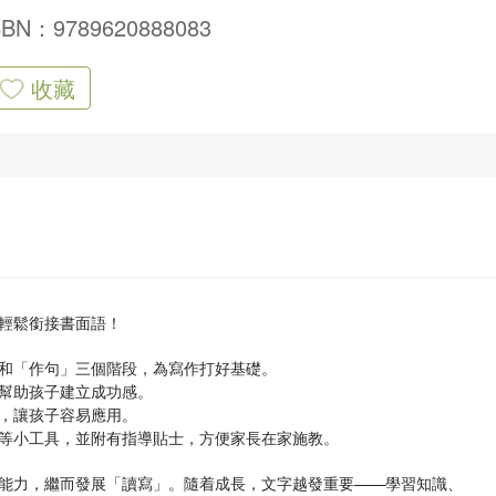
SBN：9789620888083
收藏
輕鬆銜接書面語！
和「作句」三個階段，為寫作打好基礎。
幫助孩子建立成功感。
，讓孩子容易應用。
等小工具，並附有指導貼士，方便家長在家施教。
能力，繼而發展「讀寫」。隨着成長，文字越發重要——學習知識、