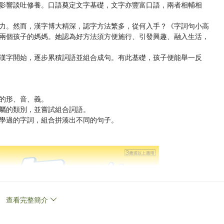
影響談吐修養。口語奠定文字基礎，文字亦豐富口語，兩者相輔相
力。然而，漢字博大精深，認字方法繁多，從何入手？《字詞句小高
兩個孩子的媽媽。她認為好方法須方便施行、引發興趣、融入生活，
漢字開始，逐步累積詞語並組合成句。有此基礎，孩子便能舉一反
的形、音、義。
屬的類別，並嘗試組合詞語。
學過的字詞，組合拼湊出不同的句子。
查看完整簡介