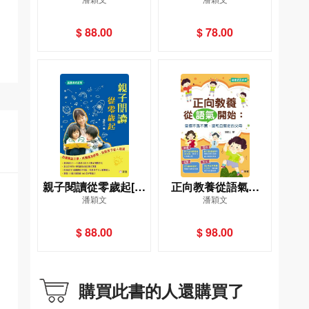
系障礙兒童社交訓練
手冊
$ 88.00
$ 78.00
親子閱讀從零歲起[新
正向教養從語氣開
潘穎文
潘穎文
雅教育系列]
始：當個不吼不罵、
温和且堅定的父母[新
$ 88.00
$ 98.00
雅教育系列]
購買此書的人還購買了