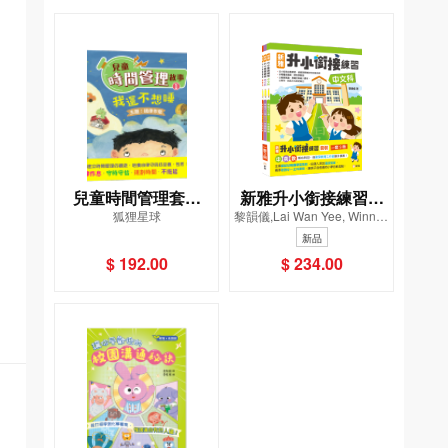
兒童時間管理套裝
新雅升小銜接練習套
狐狸星球
黎韻儀,Lai Wan Yee, Winnie,
（一套4冊）
裝（一套3冊）
馮澤謙
新品
$ 192.00
$ 234.00