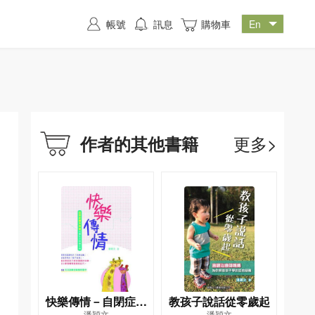
帳號
訊息
購物車
更多>
作者的其他書籍
快樂傳情－自閉症譜
教孩子說話從零歲起
潘穎文
潘穎文