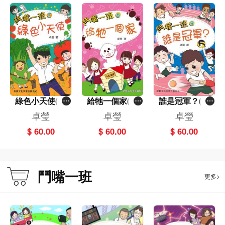
綠色小天使(7)
給牠一個家(6)
誰是冠軍？(9)
[鬥嘴一班]
[鬥嘴一班]
[鬥嘴一班]
卓瑩
卓瑩
卓瑩
$ 60.00
$ 60.00
$ 60.00
鬥嘴一班
更多>