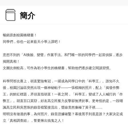
簡介
暢銷原創校園橋樑書！
同學們，你也一起來藍天小學上課吧！
意想不到的「AI換臉、變聲」作案手法。和鬥嘴一班的同學們一起當偵探，逐步
揭開真相！
文圖比例較高，可作為初小學生的橋樑書，幫助他們逐步建立閱讀習慣。
科學問答比賽上，胡直驚險奪冠，一躍成為同學口中的「科學王」。誰知不久
後，校園討論區突然出現一條神秘帖子——一張模糊的照片，配上「揭發作弊
王」的鮮紅標題，矛頭直指胡直！一夜之間，「科學王」變成了人人喊打的「作
弊王」。胡直百口莫辯，好友高立民奮力反擊卻無濟於事。更奇怪的是，一段嘲
諷高立民和吳慧珠的錄音檔緊接流出，聲線竟然像極了黃子祺……
明明沒有做過的事，為何照片、錄音證據確鑿？幕後黑手到底是誰？大家決定成
立「真相調查組」，誓要揪出搞鬼之人！