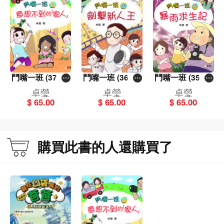
鬥嘴一班 (37) 意
鬥嘴一班 (36) 劍
鬥嘴一班 (35) 暴
想不到的「家
擊新人王
雨求生記
卓瑩
卓瑩
卓瑩
人」
$ 65.00
$ 65.00
$ 65.00
購買此書的人還購買了