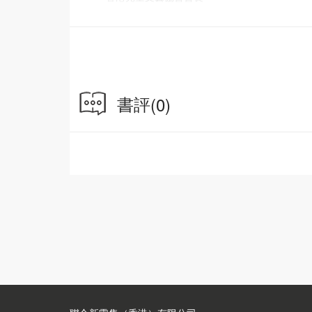
作者簡介
楊柳
原名郭曼武，字泰兌，筆名 楊柳，男，湖南省
毛里湖禮賦學校副校長和湖南省漵浦縣盧峰中學
書評
(0)
香港科普科幻教育中心會員、香港少年兒童詩歌
顧問。香港作家，長期從事文學創作，著有散文
篇玄幻愛情小說《蜜蜜歲月》、科幻長篇小說《
正向教育小小說集《正向教育系列 關係及意義
春禮》、《湘西四月天》、詩歌《夜雪》、《我
《新小蜜蜂》等。
作品《蜜蜜歲月》獲香港公共圖書館首推在網上電
書展十本兒童新書推介」第八名，部分章節獲香
日花都》報發表刊登；《星夢》獲國際冰心文學