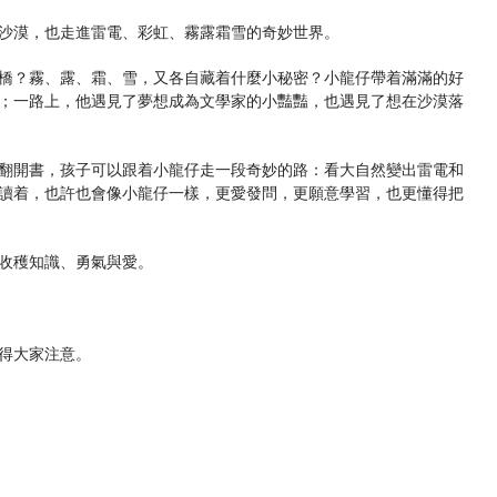
沙漠，也走進雷電、彩虹、霧露霜雪的奇妙世界。
橋？霧、露、霜、雪，又各自藏着什麼小秘密？小龍仔帶着滿滿的好
；一路上，他遇見了夢想成為文學家的小豔豔，也遇見了想在沙漠落
翻開書，孩子可以跟着小龍仔走一段奇妙的路：看大自然變出雷電和
讀着，也許也會像小龍仔一樣，更愛發問，更願意學習，也更懂得把
收穫知識、勇氣與愛。
得大家注意。