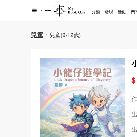
分類
發現
活動
門
兒童
兒童(9-12歲)
$
出