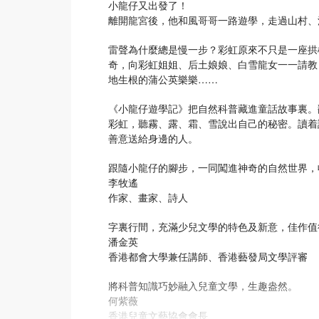
小龍仔又出發了！
離開龍宮後，他和風哥哥一路遊學，走過山村、
雷聲為什麼總是慢一步？彩虹原來不只是一座拱
奇，向彩虹姐姐、后土娘娘、白雪龍女一一請教
地生根的蒲公英樂樂……
《小龍仔遊學記》把自然科普藏進童話故事裏。
彩虹，聽霧、露、霜、雪說出自己的秘密。讀着
善意送給身邊的人。
跟隨小龍仔的腳步，一同闖進神奇的自然世界，
李牧遙
作家、畫家、詩人
字裏行間，充滿少兒文學的特色及新意，佳作值
潘金英
香港都會大學兼任講師、香港藝發局文學評審
將科普知識巧妙融入兒童文學，生趣盎然。
何紫薇
香港兒童文藝協會會長