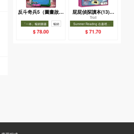
反斗奇兵5（圖畫故事
屁屁偵探讀本(13)－
Troll
版）
－對決！怪盜學院
「一本」暢銷圖書
暢銷
Summer Reading 在書裡度
（星星篇）
夏, Cool Down, Read On!-精
暢銷
$ 78.00
$ 71.70
選圖書67折