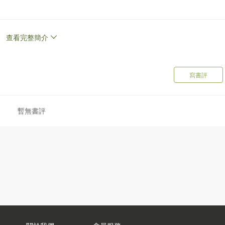
查看完整簡介
常德市澧縣人，畢業於湖南師範大學，執教二十三年，曾任湖南省澧縣
第二任教導主任。現為香港永久居民、香港兒童文藝恊會永久會員、
寫書評
協會理事 、世界作家協會常務理事，世界《華人文學》雜誌高級文學
集《女神頌》、《女神頌2》、詩集《雨花集》、《白蛇傳》二創長
星夢》、科普童話小小說集《小龍仔求學記》、《小龍仔遊學記》、
暫無書評
篇——幸福連結》及散文《泰國行》、《過春節》、《貓奴》、《香江
想和你》、《我是一朵小小的雲彩》、《媽媽說》、《我的爸爸》、
子平台閱讀；《小龍仔求學記》獲香港傳媒Ohpama推選為「香港
港電台第五台在「開卷有聲」節目熱播；《我想和你》獲廣州市《今
獎；《小龍仔求學記》獲世界華語文學獎。