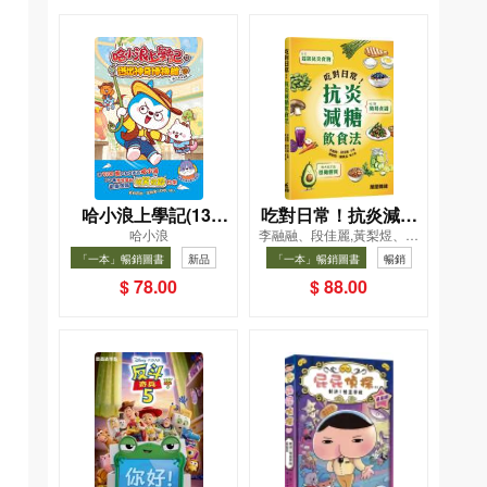
哈小浪上學記(13)
吃對日常！抗炎減糖
哈小浪
李融融、段佳麗,黃梨煜、顧
——逃出神奇博物館
飲食法
凱辰
「一本」暢銷圖書
新品
「一本」暢銷圖書
暢銷
暢銷
$ 78.00
$ 88.00