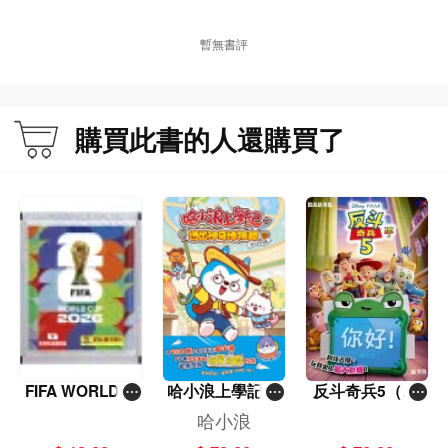
命的主人。
暫無書評
給治療師、社工，以及每一個渴望找回自控力的靈魂。
購買此書的人還購買了
本書特色
香港少見有關性上癮的專門書籍
書中有八個真實個案並成功治療的分享，內容價值極高
作者為此方面的權威性專家
作者簡介
FIFA WORLD C
哈小浪上學記(1
反斗奇兵5（圖
UP 2026（Stick
3)——逃出神奇
畫故事版）
哈小浪
關家榮 博士 (Dr. Kwan Ka Wing, Kevin)
er pack 貼紙
博物館