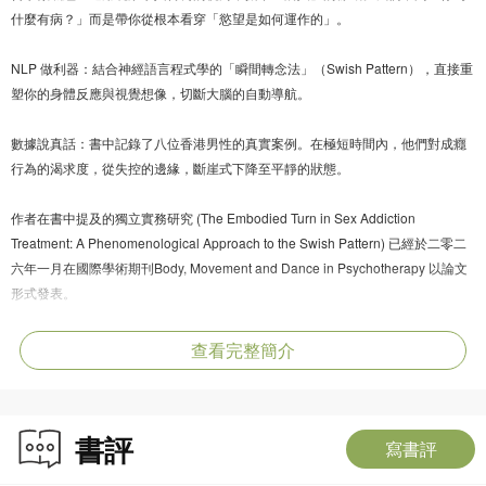
什麼有病？」而是帶你從根本看穿「慾望是如何運作的」。
NLP 做利器：結合神經語言程式學的「瞬間轉念法」（Swish Pattern），直接重
塑你的身體反應與視覺想像，切斷大腦的自動導航。
數據說真話：書中記錄了八位香港男性的真實案例。在極短時間內，他們對成癮
行為的渴求度，從失控的邊緣，斷崖式下降至平靜的狀態。
作者在書中提及的獨立實務研究 (The Embodied Turn in Sex Addiction
Treatment: A Phenomenological Approach to the Swish Pattern) 已經於二零二
六年一月在國際學術期刊Body, Movement and Dance in Psychotherapy 以論文
形式發表。
查看完整簡介
哲學的高度 × 臨床的速度
書評
這本書證明了，真正的療癒不需要經年累月的挖掘。當你學會用全新的哲學視角
寫書評
「看」自己，並掌握改變大腦路徑的技術，你就不再是慾望的囚徒，而是自己生