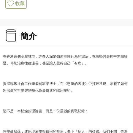
收藏
簡介
在香港這個高壓城市，許多人深陷強迫性性行為的泥沼，在羞恥與失控中無限輪
迴。傳統治療往往漫長，甚至讓人覺得自己「有病」。
資深臨床社會工作學者關家榮博士，在《慾望的囚徒》中打破常規，示範了如何
將深邃的哲學智慧轉化為最快速的臨床技術。
這不是一本枯燥的理論書，而是一份震撼的實戰紀錄：
哲學做底蘊：運用現象學與傅柯的視角，撕下「病人」的標籤。我們不問「你為