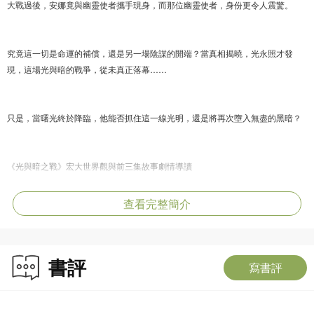
大戰過後，安娜竟與幽靈使者攜手現身，而那位幽靈使者，身份更令人震驚。
究竟這一切是命運的補償，還是另一場陰謀的開端？當真相揭曉，光永照才發
現，這場光與暗的戰爭，從未真正落幕……
只是，當曙光終於降臨，他能否抓住這一線光明，還是將再次墮入無盡的黑暗？
《光與暗之戰》宏大世界觀與前三集故事劇情導讀
宏大世界觀：七大武士與獨裁魔王：故事建構在多種族並存的浩瀚宇宙中。宇宙
查看完整簡介
的平衡仰賴掌握水、火、土、寒、雷電、風及光明的「七武士」制衡。然而，宇
宙魔王「暗魅」以超凡戰力打破平衡，成為殘暴的統治者，令所有不願臣服的種
族面臨滅絕危機。
書評
寫書評
第一集：凡人覺醒的救世之路：主角光永照本是患有絕症、背負母親血仇的平凡
青年。經歷基因突變與外星熊族寒武士的嚴酷訓練後，他成為了「光武士」，也
是全宇宙打敗暗魅的唯一希望。