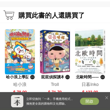
討深刻人性。
購買此書的人還購買了
作者簡介
火幻光
筆者自少就愛看科幻片，《星球大戰》更是當中的佼佼者。也同樣喜歡看武俠小
說，幻想如能將兩者結合，豈不有趣！
《光與暗之戰》是我的首作，結合了多年來我對科學的皮毛認知。天馬行空的幻
想，以及個人對人性的了解。
哈小浪上學記(1
屁屁偵探讀本(1
北歐時間——世
3)——逃出神奇
3)－－對決！怪
界第一幸福國度
哈小浪
Troll
日暮Inko
博物館
盜學院（星星
教會我的事
$ 78.00
$ 71.70
$ 133.00
這是一本科幻武俠小說，讀工程的我，熱愛科學，所以會在書中大談科學， 盼書
篇）
中的片面科學能令讀者感到有趣。但我更熱衷於探討人性。縱使或會來得表面膚
立即切換到「一本」手機應用程式，
開啟
擁抱更全面的購物和文化體驗。
淺，但仍希望讀者能有共鳴!