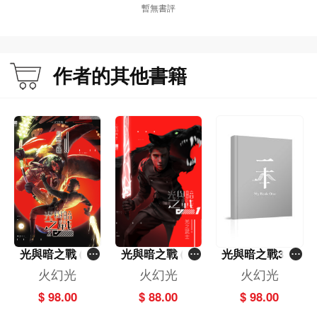
暫無書評
第二集：月亮之戰與結下良緣：光永照挺身而出，帶領地球防衛軍抵禦外星狼族
大軍的侵襲，在月球爆發的戰役中先勝一仗，並與摯愛安娜締結良緣。
作者的其他書籍
第三集：保衛地球的殘酷代價：狼族兵分多路進犯地球八大城市，光永照領軍退
敵卻受了重傷。然而，接踵而來的蝠族火武士，永照自知無法戰勝，他為了保全
地球與愛人安娜，愚蠢地選擇遠走太空，換來的卻是安娜被火武士擄往暗星，生
死未卜⋯⋯這也成為了第四集殘酷命運的開端。
本書特色
科幻武俠完美融合：大膽結合宇宙爭霸與恩怨情仇，七武士各懷異能，開創獨特
科幻武俠世界觀。
工程背景的硬核科普：作者憑藉工程理科背景與對科學的熱忱，特設專欄「看小
光與暗之戰 (2)
光與暗之戰 (1)
光與暗之戰3－
說，談科學」深度剖析書中引用的各種科學知識，如高超音速、天文星等、生物
月亮之戰
光之武士
人狼、蛇妖、吸
火幻光
火幻光
火幻光
毒性及吸血特性等。
血蝠
$ 98.00
$ 88.00
$ 98.00
殘酷的人性與命運抉擇：主角在守護與逃避間痛苦掙扎，於連場大戰與陰謀中探