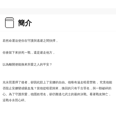
簡介
若然命運迫使你在守護與逃避之間抉擇，
你會留下來拚死一戰，還是避走他方，
以為離開便能換來所愛之人的平安？
光永照選擇了後者，卻因此賠上了安娜的自由。他唯有遠走暗星營救， 究竟他能
否阻止安娜變成吸血鬼？當他從暗星歸來，換回的只有千古罪名，與一顆破碎的
心。為了守護所愛，他隱姓埋名，卻仍難逃七武士的最終決戰。看著戰友陣亡，
這戰令永照心碎。