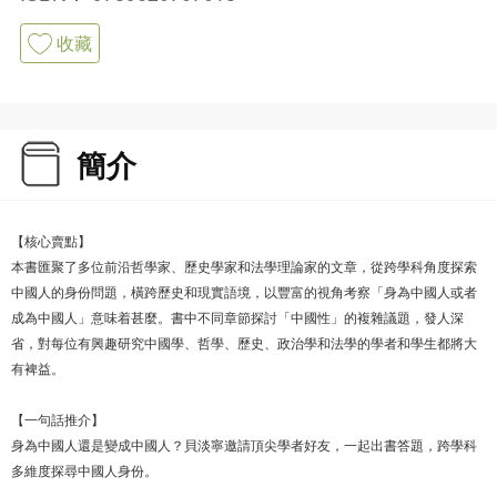
收藏
簡介
【核心賣點】
本書匯聚了多位前沿哲學家、歷史學家和法學理論家的文章，從跨學科角度探索
中國人的身份問題，橫跨歷史和現實語境，以豐富的視角考察「身為中國人或者
成為中國人」意味着甚麼。書中不同章節探討「中國性」的複雜議題，發人深
省，對每位有興趣研究中國學、哲學、歷史、政治學和法學的學者和學生都將大
有裨益。
【一句話推介】
身為中國人還是變成中國人？貝淡寧邀請頂尖學者好友，一起出書答題，跨學科
多維度探尋中國人身份。