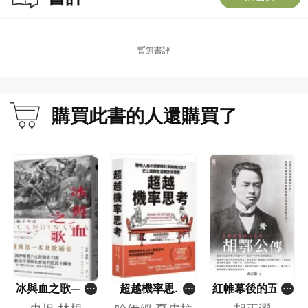
暫無書評
購買此書的人還購買了
冰與血之歌——
超越機率思考
紅帷幕後的五重
北歐千年史
——聰明人為什
影―胡鄂公傳