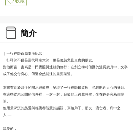
收藏
簡介
｜一行禪師百歲誕辰紀念｜
一行禪師不僅是當代禪宗大師，更是位慈悲且真實的朋友。
對他而言，書寫是一門覺照與連結的修行；在創立梅村僧團的漫長歲月中，文字
成了他交付身心、傳遞全然關注的重要渠道。
本書有別於以往的開示與教導，呈現了一行禪師最柔軟、也最貼近人心的身影。
在這些從未公開的信件裡，一封一封，宛如他正跨越時空，坐在你身旁為你提
筆。
他用最深沉的慈愛與輕柔卻智慧的話語，寫給弟子、朋友、流亡者、病中之
人……
親愛的，