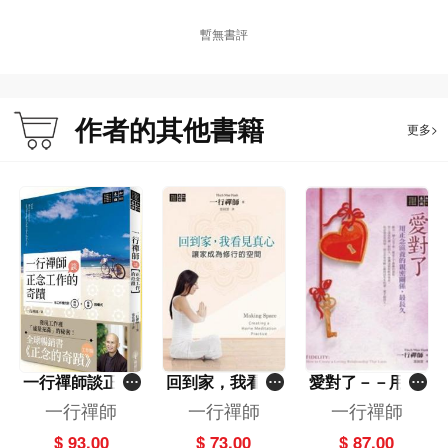
‧生活化的佛法實踐：從「讓佛陀呼吸，讓佛陀刷牙」到「與疾病共處」，他親身
暫無書評
示範如何將痛苦轉化為療癒的能量。
‧構建「摯愛社群」的願景：見證他如何引領來自不同國籍的追隨者，透過深度聆
聽與重新開始，建立充滿手足情誼的淨土。
作者的其他書籍
更多>
★本書特色
【首度公開｜珍貴影像】
收錄多幅一行禪師親筆原稿，直觀感受書寫時的正念能量。
【全球中文版特別收錄】
最後的信札：禪師於2020年親自確認，寫給每一位學生的生命叮嚀。
弟子的追思：收錄日常生活中與老師相處的珍貴回憶，見證大師最真實的人性光
輝。
產品目錄
前言
一行禪師談正念
回到家，我看見
愛對了－－用正
自序
工作的奇蹟──
真心－－讓家成
念滋養的親密關
一行禪師
一行禪師
一行禪師
森林邊梅樹繁花似錦（老師在尋找他的學生）
在工作裡找到成
為修行的空間
係，最長久
$ 93.00
$ 73.00
$ 87.00