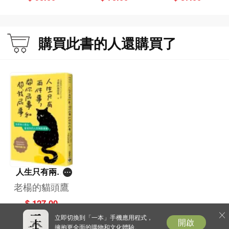
功＋快樂的模式
第一章 點亮服務之心
服務的精神
我們仍有彼此
購買此書的人還購買了
師徒一起修習
意和同悅
給予幸福
輕柔安詳
讓溪流流動
田地尋找農民
最大的祝福
一九九七年美國之旅修行指導
二○○九年夏季開營修行指導
動員我們的愛
帶來解脫與自在
深觀的機會
人生只有兩件
花兒，清新
事，關你屁事和
老楊的貓頭鷹
你已到了嗎？
關我屁事（暢銷
$ 127.00
老師想念僧團
典藏改版）
在僧團中看到老師
立即切換到「一本」手機應用程式，
開啟
擁抱更全面的購物和文化體驗。