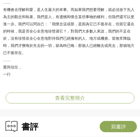
……
有機會去理解和愛，是人生最大的幸事。而如果我們想要理解，就必須放下先入
為主的觀念和執著。我們是人，有遺憾和懷念某些事物的權利，但我們還可以更
進一步。我們可以問自己：「我懷念這或那，是因為它已不復存在，但當它還在
的時候，我是否全心全意地珍惜過它？」對我們大多數人來說，我們的不足在
於，沒有珍惜並全心全意地對待我們已經擁有的人、地方或機會。當無常降臨
時，我們才懊悔於失去的一切，卻為時已晚：那個人已經離去或死去，那個地方
已不復存在。
……
愛與信任，
一行
關於愛與信任的私人訊息
這部作品首度揭開了禪師最坦誠直率的樣貌，收錄他寫給出家眾、在家居士、和
查看完整簡介
平運動盟友以及求道友人的珍貴手札。這些動人的往來書信，不僅揭示了他教導
背後深刻的人文起源，更是對佛法最真摯的人性化實踐：
‧師徒間的傳奇約定：收錄感人至深的長詩〈老師在尋找他的學生〉，訴說著超越
書評
輪迴、永不分離的深切承諾。
寫書評
‧日常修行的溫柔叮嚀：無論是在繁忙禪營或遠赴歐美的弘法之旅，他總是不忘提
醒：「要安穩於每一步，正念於每次呼吸。」