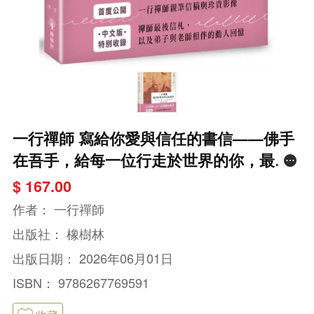
一行禪師 寫給你愛與信任的書信——佛手
在吾手，給每一位行走於世界的你，最溫
柔的正念陪伴
$ 167.00
作者：
一行禪師
出版社：
橡樹林
出版日期：
2026年06月01日
ISBN：
9786267769591