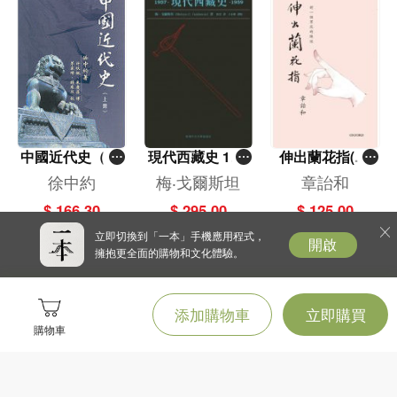
中國近代史（上
現代西藏史 195
伸出蘭花指(平
冊）
7-1959 (精)
裝)
徐中約
梅‧戈爾斯坦
章詒和
$ 166.30
$ 295.00
$ 125.00
立即切換到「一本」手機應用程式，
開啟
擁抱更全面的購物和文化體驗。
添加購物車
立即購買
購物車