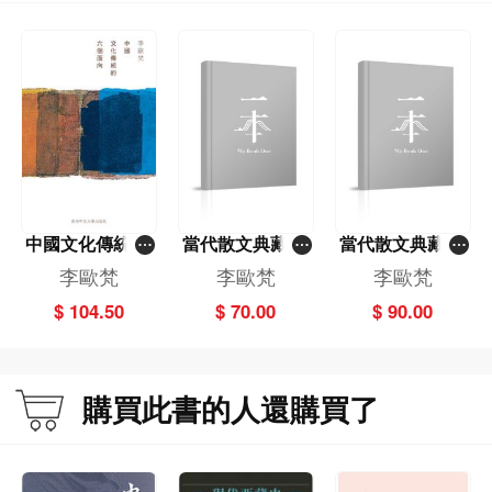
中國文化傳統的
當代散文典藏－
當代散文典藏－
六個面向
－浪漫與偏見－
－浪漫與偏見－
李歐梵
李歐梵
李歐梵
－李歐梵自選集
－李歐梵自選集
$ 104.50
$ 70.00
$ 90.00
（精）
購買此書的人還購買了