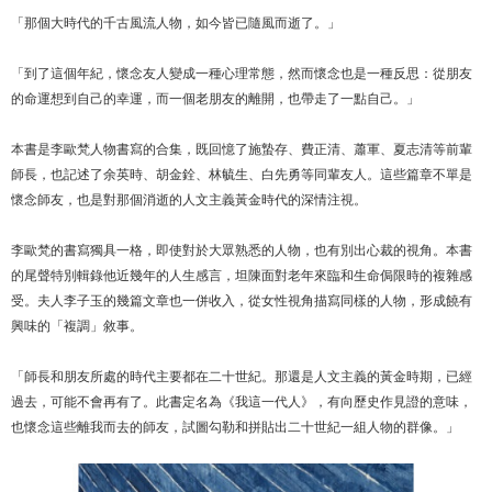
「那個大時代的千古風流人物，如今皆已隨風而逝了。」
「到了這個年紀，懷念友人變成一種心理常態，然而懷念也是一種反思：從朋友
的命運想到自己的幸運，而一個老朋友的離開，也帶走了一點自己。」
本書是李歐梵人物書寫的合集，既回憶了施蟄存、費正清、蕭軍、夏志清等前輩
師長，也記述了余英時、胡金銓、林毓生、白先勇等同輩友人。這些篇章不單是
懷念師友，也是對那個消逝的人文主義黃金時代的深情注視。
李歐梵的書寫獨具一格，即使對於大眾熟悉的人物，也有別出心裁的視角。本書
的尾聲特別輯錄他近幾年的人生感言，坦陳面對老年來臨和生命侷限時的複雜感
受。夫人李子玉的幾篇文章也一併收入，從女性視角描寫同樣的人物，形成饒有
興味的「複調」敘事。
「師長和朋友所處的時代主要都在二十世紀。那還是人文主義的黃金時期，已經
過去，可能不會再有了。此書定名為《我這一代人》，有向歷史作見證的意味，
也懷念這些離我而去的師友，試圖勾勒和拼貼出二十世紀一組人物的群像。」