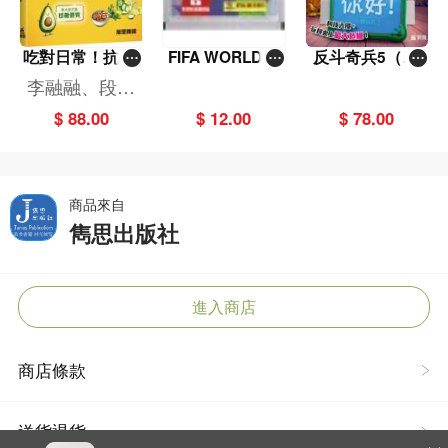
吃對日常！抗炎
FIFA WORLD C
反斗奇兵5（圖
減糖飲食法
UP 2026（Stick
畫故事版）
李融融、段佳
er pack 貼紙
麗,黃梨煜、顧
$ 88.00
$ 12.00
$ 78.00
包）
凱辰
商品來自
雋思出版社
進入商店
商店條款
送貨退貨