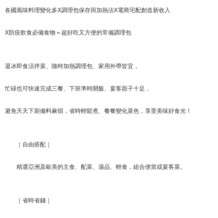
各國風味料理變化多X調理包保存與加熱法X電商宅配創造新收入
X防疫飲食必備食物＝超好吃又方便的常備調理包
退冰即食涼拌菜、隨時加熱調理包、家用外帶皆宜，
忙碌也可快速完成三餐、下班準時開飯、宴客面子十足，
避免天天下廚備料麻煩，省時輕鬆煮、餐餐變化菜色，享受美味好食光！
｜自由搭配｜
精選亞洲及歐美的主食、配菜、湯品、輕食，組合便當或宴客菜。
｜省時省錢｜