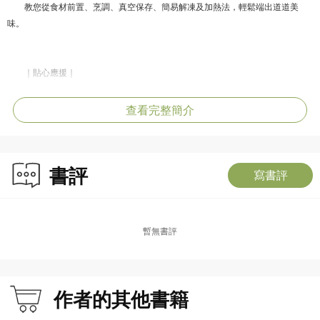
教您從食材前置、烹調、真空保存、簡易解凍及加熱法，輕鬆端出道道美
味。
｜貼心應援｜
手作調理包，美味、營養、方便內用外帶，照顧自己和家人的腸胃。
查看完整簡介
｜大家需要｜
書評
寫書評
上班族、單身族、居住外地者、料理新手、忙碌掌廚者、每天煩惱吃什麼的
您，更是電商網購餐飲業者的菜色參考。
暫無書評
〔退冰享用，加熱1〜3分鐘上桌〕
下雨天懶得外食、叫不到外送、忙碌工作或防疫期間，自製冷凍調理包是飲
作者的其他書籍
食的好幫手，書中含退冰即食的涼拌菜，也教各種料理加熱（微波爐、電鍋、瓦
斯爐隔水加熱），不藏私烹調祕訣公開與營養均衡餐點組合建議，只要花幾分鐘