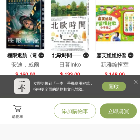
菜。
▶Chapter3一包一餐方便調理包
方便上班族、一人食用的料理，以一包即飽足的概念設計餐點，省時又方
便。
極限返航（電影
北歐時間——世
嘉芙姐姐好習慣
書衣典藏版）
界第一幸福國度
兒歌小手機
安迪．威爾
日暮Inko
新雅編輯室
本書特色
（獨家收錄作者
教會我的事
$ 160.00
$ 133.00
$ 148.00
訪談）
立即切換到「一本」手機應用程式，
開啟
擁抱更全面的購物和文化體驗。
★提供每袋調理包克數和保存時間
實際秤量每袋調理包，提供克數以及理想保存天數參考，讓您吃到和剛烹調
添加購物車
立即購買
完成時一致的好滋味。
購物車
★手繪電器圖樣標示加熱方法