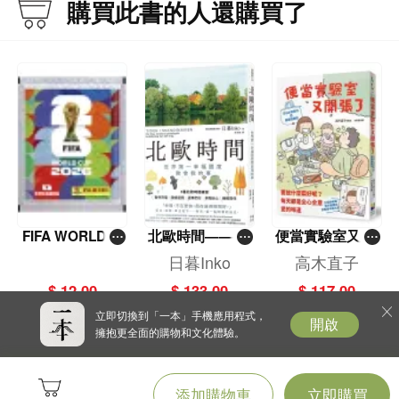
塞、洗腎血管、
購買此書的人還購買了
知名綜藝節目「醫師好辣」的人氣來賓外，至今受邀企業演講、節目專訪等亦超
靜脈曲張——另
過百場。
外解鎖4道心臟
非藥物療法密碼
筆者行醫理念的座右銘為：「多一顆健康的心臟、少一個心碎的家庭。」終身矢
志著書立說，破除醫療迷信，推廣正確心血管健康知識，讓人人都能為自己健康
把關，並當每一個人的心血管健康守門員。
學歷
 國立成功大學醫學工程研究所博士班/國立陽明大學醫學系畢業/臺北市立建國中
學畢業
經歷
 曾任台中榮總/台中榮總嘉義分院/中國醫藥大學安南醫院等心臟外科主治醫師
FIFA WORLD C
北歐時間——世
便當實驗室又開
 苗栗大千綜合醫院/台中沙鹿/大甲光田綜合醫院等心臟外科主任
UP 2026（Stick
界第一幸福國度
張了——日日和
日暮Inko
高木直子
er pack 貼紙
教會我的事
特別日的菜單挑
$ 12.00
$ 133.00
$ 117.00
醫學專長
包）
戰記
 無痛靜脈曲張微創雷射/超級膠/硬化劑治療/不停跳冠狀動脈繞道手術/全動脈冠
立即切換到「一本」手機應用程式，
開啟
擁抱更全面的購物和文化體驗。
狀動脈繞道手術/微創內視鏡開心手術（MICS）/急性主動脈剝離手術/無刀口主動
脈瘤微創修復手術/氣球擴張與血管支架手術/血液透析（洗腎廔管）氣球擴張＆支
架手術/心血管功能醫學／基因醫學／血液淨化
添加購物車
立即購買