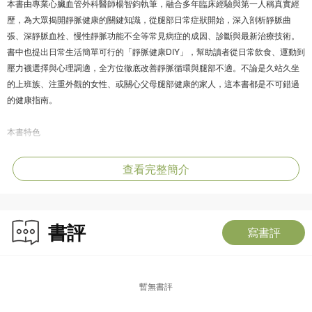
本書由專業心臟血管外科醫師楊智鈞執筆，融合多年臨床經驗與第一人稱真實經
歷，為大眾揭開靜脈健康的關鍵知識，從腿部日常症狀開始，深入剖析靜脈曲
張、深靜脈血栓、慢性靜脈功能不全等常見病症的成因、診斷與最新治療技術。
書中也提出日常生活簡單可行的「靜脈健康DIY」，幫助讀者從日常飲食、運動到
壓力襪選擇與心理調適，全方位徹底改善靜脈循環與腿部不適。不論是久站久坐
的上班族、注重外觀的女性、或關心父母腿部健康的家人，這本書都是不可錯過
的健康指南。
本書特色
￭專業醫師親筆撰寫，臨床與自身經驗並重：從血管外科專科醫師角度出發，結合
母親、病人與朋友的實例，讓複雜醫學變得貼近生活。
查看完整簡介
￭全書超過三分之一篇幅為「DIY實作指南」：包含自我檢測表、每日腿部保養計
畫、壓力襪挑選與穿戴技巧、飲食與運動建議等，讀者可即刻實踐。
￭圖文並茂，分級式解說：透過圖解、清單、案例與自評系統，幫助讀者快速理解
書評
與辨識靜脈疾病的警訊與嚴重程度。
寫書評
￭破除迷思，建立正確觀念：針對市面上常見誤解與治療陷阱一一解析，從科學觀
點出發，幫助讀者做出安心又正確的選擇。
￭從腿開始，改變全身健康與心理狀態：不只是治療，更是一場自我照護與身心重
暫無書評
建的行動書。