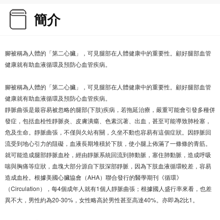
簡介
腳被稱為人體的「第二心臟」，可見腿部在人體健康中的重要性。顧好腿部血管
健康就有助血液循環及預防心血管疾病。
腳被稱為人體的「第二心臟」，可見腿部在人體健康中的重要性。顧好腿部血管
健康就有助血液循環及預防心血管疾病。
靜脈曲張是最容易被忽略的腿部(下肢)疾病，若拖延治療，嚴重可能會引發多種併
發症，包括血栓性靜脈炎、皮膚潰瘍、色素沉著、出血，甚至可能導致肺栓塞，
危及生命。靜脈曲張，不僅與久站有關，久坐不動也容易有這個症狀。因靜脈回
流受到地心引力的阻礙，血液長期堆積於下肢，使小腿上佈滿了一條條的青筋。
就可能造成腿部靜脈血栓，經由靜脈系統回流到肺動脈，塞住肺動脈，造成呼吸
喘與胸痛等症狀，血塊大部分源自下肢深部靜脈，因為下肢血液循環較差，容易
造成血栓。根據美國心臟協會（AHA）聯合發行的醫學期刊《循環》
（Circulation），每4個成年人就有1個人靜脈曲張；根據國人盛行率來看，也差
異不大，男性約為20-30%，女性略高於男性甚至高達40%。亦即為2比1。