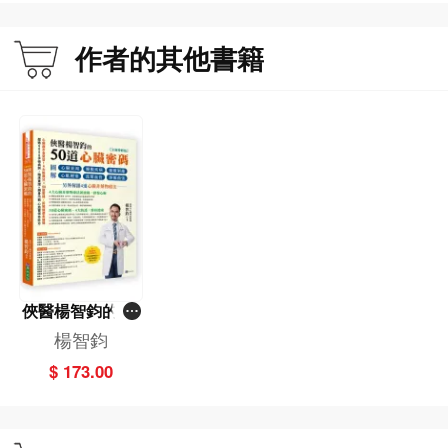
作者的其他書籍
作者簡介
楊智鈞
現任￭台中富足診所院長
￭部落格〈俠醫楊智鈞醫師〉不靠廣告、業配，至今已累積超過257萬瀏覽人次。
￭臉書〈心臟外科俠醫楊智鈞〉，超過2萬個追蹤者。
俠醫&心臟血管外科醫師
臺北長大的嘉義孩子。綽號「俠醫」，常對台灣健保體制下的醫療亂象直言不
諱。在醫學領域裡，作者具備近20年心臟血管外科急重症臨床經驗，擅長全動脈
不停跳心臟繞道、瓣膜修補、主動脈剝離、主動脈瘤微創、靜脈曲張微創、洗腎
俠醫楊智鈞的50
瘻管等各式心臟血管手術，總計逾5000例。
道心臟密碼（全
楊智鈞
新增修版）——
作者自幼被算命老師評為「命帶驛馬」，至今在台灣曾居住、工作過的縣市有九
$ 173.00
圖解心臟衰竭、
個。在行醫全台的過程中，有感於民眾對於醫療資訊的知識接受的不平等，以及
瓣膜疾病、動脈
理解相對困難，潛心研究表達力，擅長用普通人都能輕鬆理解的白話語言、以及
剝離、心肌梗
風趣生動的比喻，講解晦澀艱深的醫學知識。作者解說醫學知識生動風趣，除為