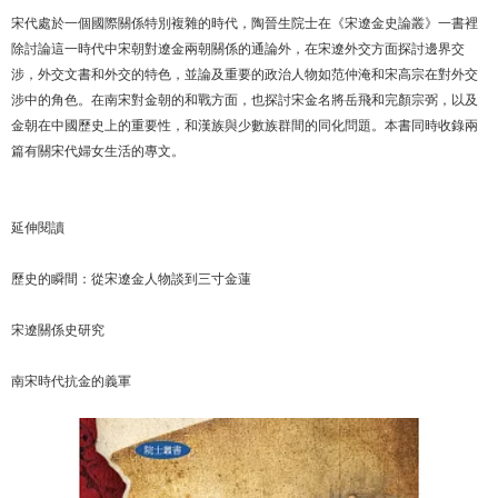
宋代處於一個國際關係特別複雜的時代，陶晉生院士在《宋遼金史論叢》一書裡
除討論這一時代中宋朝對遼金兩朝關係的通論外，在宋遼外交方面探討邊界交
涉，外交文書和外交的特色，並論及重要的政治人物如范仲淹和宋高宗在對外交
涉中的角色。在南宋對金朝的和戰方面，也探討宋金名將岳飛和完顏宗弼，以及
金朝在中國歷史上的重要性，和漢族與少數族群間的同化問題。本書同時收錄兩
篇有關宋代婦女生活的專文。
延伸閱讀
歷史的瞬間：從宋遼金人物談到三寸金蓮
宋遼關係史研究
南宋時代抗金的義軍