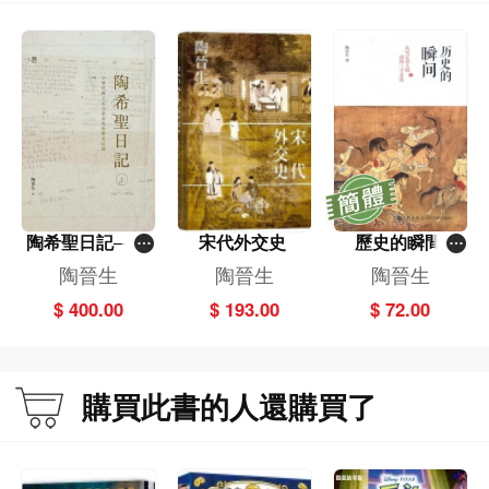
陶希聖日記──1
宋代外交史
歷史的瞬間
947-1956（上）
（精）
陶晉生
陶晉生
陶晉生
（下）（精裝套
$ 400.00
$ 193.00
$ 72.00
書，不分冊售）
購買此書的人還購買了