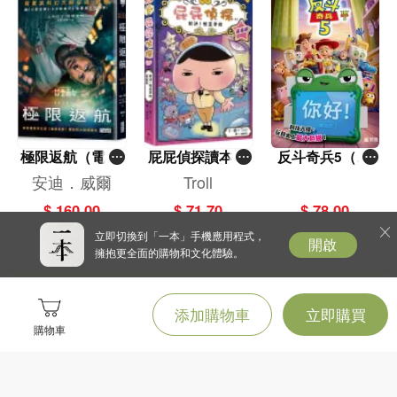
極限返航（電影
屁屁偵探讀本(1
反斗奇兵5（圖
書衣典藏版）
3)－－對決！怪
畫故事版）
安迪．威爾
Troll
（獨家收錄作者
盜學院（星星
$ 160.00
$ 71.70
$ 78.00
訪談）
篇）
立即切換到「一本」手機應用程式，
開啟
擁抱更全面的購物和文化體驗。
添加購物車
立即購買
購物車