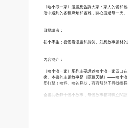
《哈小浪一家》漫畫想告訴大家：家人的愛和包
活中遇到的各種麻煩和困難，開心度過每一天。
目標讀者：
初小學生；喜愛看漫畫和惹笑、幻想故事題材的
內容簡介：
《哈小浪一家》系列主要講述哈小浪一家四口在
癒。本書的主題故事是《隱藏天賦》——哈小浪
受打擊！哈媽、哈爸見狀，齊齊幫兒子尋找擅長
全書共收錄十個小故事，每個故事都可獨立閱讀
‧ 有人最愛藏「好物」（還是臭襪）？沙發發出
‧ 鄰居兒子搶着要當哈家小孩？小浪居然興奮答