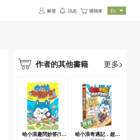
帳號
訊息
購物車
更多>
作者的其他書籍
哈小浪趣問妙答(1)
哈小浪奇遇記．超能
束光文化
束光文化