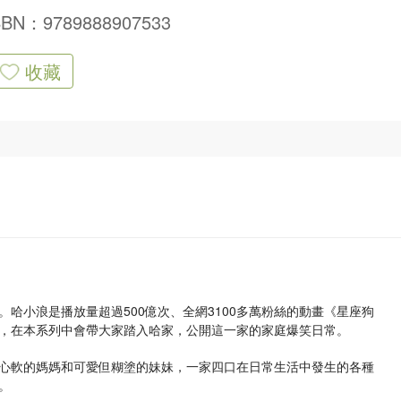
SBN：9789888907533
收藏
哈小浪是播放量超過500億次、全網3100多萬粉絲的動畫《星座狗
，在本系列中會帶大家踏入哈家，公開這一家的家庭爆笑日常。
心軟的媽媽和可愛但糊塗的妹妹，一家四口在日常生活中發生的各種
。