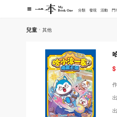
分類
發現
活動
門
兒童
其他
$
出