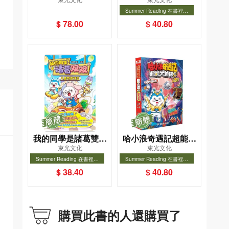
——美食遊樂園
大偵探(1)──揭秘玄空
Summer Reading 在書裡度
之鏡
夏, Cool Down, Read On!-精
Summer Reading 在書裡度夏,
$ 78.00
$ 40.80
選圖書8折
Cool Down, Read On!-精選圖
書8折
我的同學是諸葛雙雙
哈小浪奇遇記超能大
束光文化
束光文化
(1)──兒童節遊戲王
偵探(3)──探秘失落之
Summer Reading 在書裡度
Summer Reading 在書裡度
海
夏, Cool Down, Read On!-精
夏, Cool Down, Read On!-精
Summer Reading 在書裡度夏,
Summer Reading 在書裡度夏,
$ 38.40
$ 40.80
選圖書8折
選圖書8折
Cool Down, Read On!-精選圖
Cool Down, Read On!-精選圖
書8折
書8折
購買此書的人還購買了