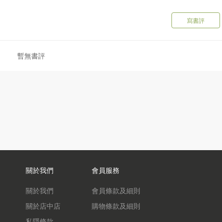
消！
寫書評
麼爆笑場面？你自己翻看好了~~
同時，也讓人愛上生活，獲得滿滿的正能量。
暫無書評
公司。公司打造了超3100萬人喜愛的少兒成長型IP——「哈小
視角和創意，用生動有趣的畫面和嚴謹易懂的語言，為孩子們帶來了
，讓孩子在輕鬆閱讀的同時學習知識，和哈小浪一起快樂成長。
關於我們
會員服務
關於我們
會員條款及細則
關於店中店
購物條款及細則
私隱條款