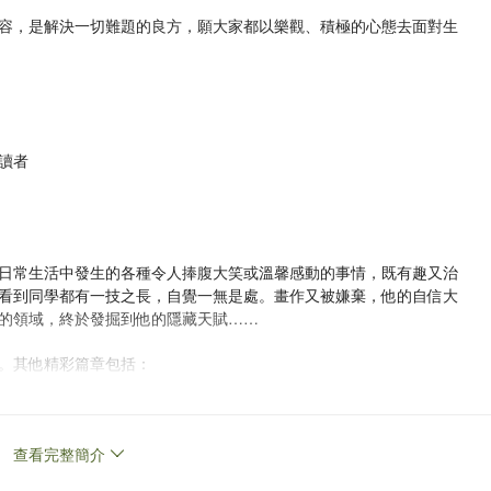
容，是解決一切難題的良方，願大家都以樂觀、積極的心態去面對生
讀者
日常生活中發生的各種令人捧腹大笑或溫馨感動的事情，既有趣又治
看到同學都有一技之長，自覺一無是處。畫作又被嫌棄，他的自信大
的領域，終於發掘到他的隱藏天賦……
。其他精彩篇章包括：
大控訴！
應？！
查看完整簡介