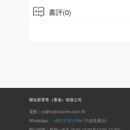
‧ 哈氏兄妹化身魔鬼游泳教練，爸爸的肚皮吃不
書評
(0)
哎喲，不要見怪，這正是哈家的真面目。還有什
每個小故事都充滿歡笑與感動，帶給讀者快樂的
作者簡介：
束光文化
一家以「創造快樂，陪伴成長」為使命的創意內容
浪」。創作團隊以動畫、圖書為載體，以獨特的
一系列既溫馨又富有教育意義的作品，寓教於樂
代表作：
聯合新零售（香港）有限公司
《哈小浪上學記》系列
電郵：cs@mybookone.com.hk
《哈小浪奇遇記》系列
WhatsApp：
+852 67612794
(不接受通話)
《哈小浪一家》系列
辦公時間：星期一至五 (9:00-13:00及14:00-17:30) ;