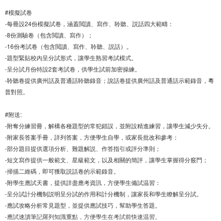
#模擬試卷
-每冊設24份模擬試卷，涵蓋閲讀、寫作、聆聽、説話四大範疇：
-8份測驗卷（包含閲讀、寫作）；
-16份考試卷（包含閲讀、寫作、聆聽、説話）。
-題型緊貼校內呈分試形式，讓學生熟習考試模式。
-呈分試月份特設2套考試卷，供學生試前加密操練。
-聆聽卷提供廣州話及普通話聆聽錄音；說話卷提供廣州話及普通話示範錄音，粵
普對照。
#附送:
-附奪分練習冊，解構各種題型的常犯錯誤，並附設精進練習，讓學生減少失分。
-附家長答案手冊，詳列答案，方便學生自學，或家長批改和參考：
-部分題目提供選項分析、難題解説、作答指引或評分準則；
-短文寫作提供一般範文、星級範文，以及相關的簡評，讓學生掌握得分竅門；
-掃描二維碼，即可獲取説話卷的示範錄音。
-附學生應試天書，提供詳盡應考資訊，方便學生備試温習：
-呈分試計分機制説明呈分試的作用和計分機制，讓家長和學生瞭解呈分試。
-應試攻略分析常見題型，並提供應試技巧，幫助學生答題。
-應試速讀筆記羅列知識重點，方便學生在考試前快速温習。