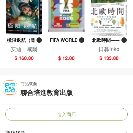
極限返航（電影
FIFA WORLD C
北歐時間——世
書衣典藏版）
UP 2026（Stick
界第一幸福國度
安迪．威爾
日暮Inko
（獨家收錄作者
er pack 貼紙
教會我的事
$ 160.00
$ 12.00
$ 133.00
訪談）
包）
商品來自
聯合培進教育出版
進入商店
商店條款