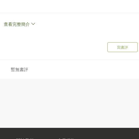
龍快婿」鬥法！
查看完整簡介
藥丸，隱隱散發著葷腥氣息，
身影。
寫書評
如何插手？
暫無書評