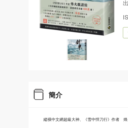
出
I
簡介
縱橫中文網超級大神、《雪中悍刀行》作者 烽