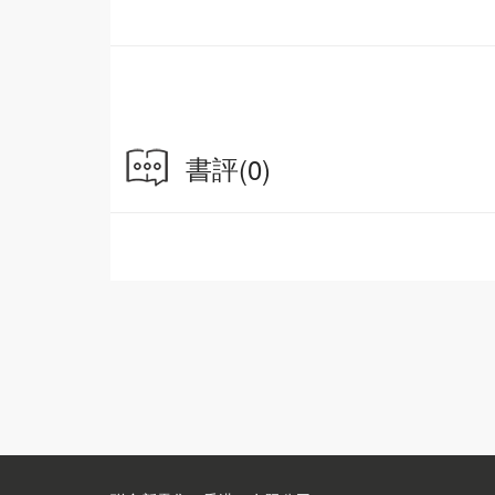
揚言讓老侍郎只管邀請八方來客，與他這個「乘
陳平安深入調查，發現柳家小姐用來溫補身子的
而本該在此處守護柳氏的土地娘娘，也始終不見
書評
(0)
已經先來的各路仙師，都選擇靜觀其變，他又該