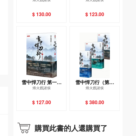
（一）──西北有雛鳳
（二）──白馬出涼州
$ 130.00
$ 123.00
雪中悍刀行 第一部
雪中悍刀行（第一
烽火戲諸侯
烽火戲諸侯
（三）－－春雷闖江
部）（套書）
湖
$ 127.00
$ 380.00
購買此書的人還購買了