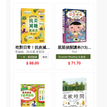
吃對日常！抗炎減糖
屁屁偵探讀本(13)－
李融融、段佳麗,黃梨煜、顧
Troll
飲食法
－對決！怪盜學院
凱辰
「一本」暢銷圖書
暢銷
Summer Reading 在書裡度
（星星篇）
夏, Cool Down, Read On!-精
暢銷
$ 88.00
$ 71.70
選圖書67折