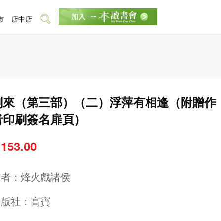
市
店中店
劍來（第三部）（二）浮萍有相逢（附贈作
者印刷簽名扉頁）
 153.00
作者：
烽火戲諸侯
出版社：
高寶