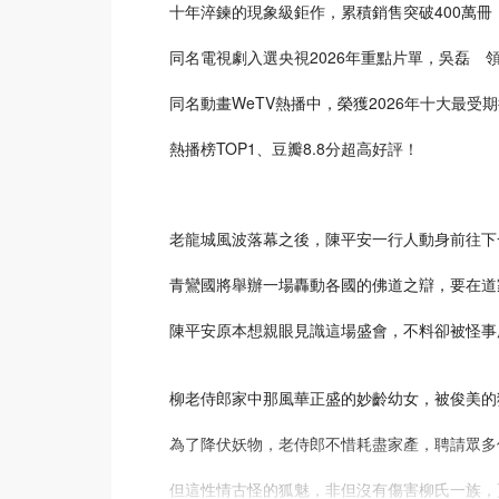
十年淬鍊的現象級鉅作，累積銷售突破400萬冊
同名電視劇入選央視2026年重點片單，吳磊 
同名動畫WeTV熱播中，榮獲2026年十大最受
熱播榜TOP1、豆瓣8.8分超高好評！
老龍城風波落幕之後，陳平安一行人動身前往下
青鸞國將舉辦一場轟動各國的佛道之辯，要在道
陳平安原本想親眼見識這場盛會，不料卻被怪事
柳老侍郎家中那風華正盛的妙齡幼女，被俊美的
為了降伏妖物，老侍郎不惜耗盡家產，聘請眾多
但這性情古怪的狐魅，非但沒有傷害柳氏一族，