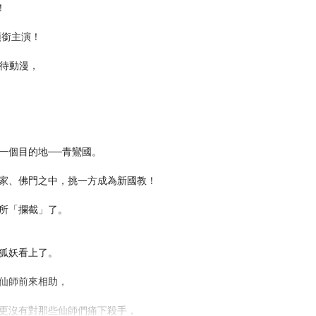
！
領銜主演！
期待動漫，
一個目的地──青鸞國。
家、佛門之中，挑一方成為新國教！
所「攔截」了。
狐妖看上了。
仙師前來相助，
更沒有對那些仙師們痛下殺手，