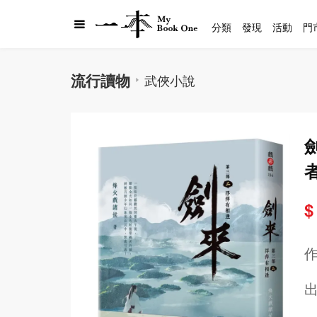
分類
發現
活動
門
流行讀物
武俠小說
$