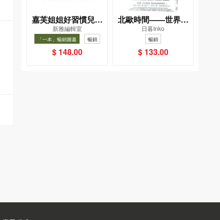
嘉芙姐姐好習慣兒歌
北歐時間——世界第
新雅編輯室
日暮Inko
小手機
一幸福國度教會我的
「一本」暢銷圖書
暢銷
暢銷
事
$ 148.00
$ 133.00