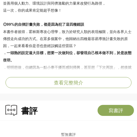
並善用個人動力、環境設計與同儕激勵的力量來改變行為路徑，
這一次，你的成果肯定能超乎想像！
◎99%的自律計畫失敗，都是因為犯了這四種錯誤
本書作者彼得．霍林斯專攻心理學，致力於研究人類的表現極限，並向各界人士
傳授走向成功的方式。在眾多個案中，他歸納出四種最容易導致計畫失敗的原
因，一起來看看你是否也曾經誤觸這些雷區？
．一頭熱的設定遠大目標，想要一次做到位，卻發現自己根本做不到，於是故態
復萌。
．明明想做，但總因為一點小事干擾而感到掃興，甚至想「下次再說」，然後就
沒有下次了。
查看完整簡介
．「之前都那麼努力了，偶爾放鬆一下沒關係啦」，給自己理由放縱，結果就回
不去了。
．「不急著完成，慢慢來吧」，預留寬裕的期限，最後卻只是在浪費時間，幹勁
也不知不覺消失了。
書評
寫書評
◎順應大腦本能的四種實踐技巧，幫助你達成目標！
想讓自律計畫成功，光靠意志力硬撐絕對走不到終點！
曾幫助眾多人達標的作者，從過往的成功經驗中提煉出四種實踐技巧，
暫無書評