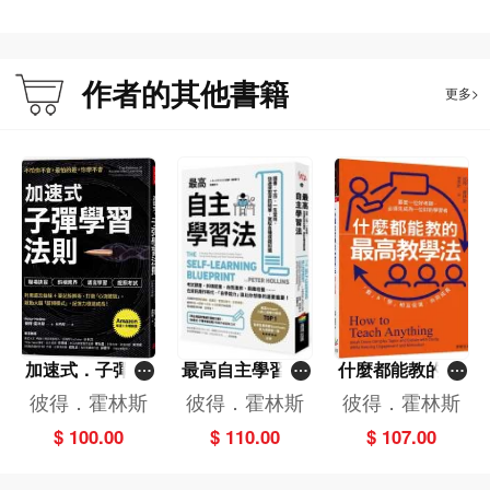
只要嘗試將這些技巧融入日常實踐，你的成功機率肯定能大幅提升。
技巧（1）學會適應「不自在的感受」
作者的其他書籍
要堅持做對長遠有益，但短期可能使人不舒服的事，絕對不是一件愉快的事情，
更多>
因此我們需要讓自己適應這種不舒服的感受。
當破戒的衝動來臨時，我們要嘗試將這種衝動與自己區分開來。例如：「我想抽
菸」的想法，可以轉念為「我現在有想抽菸的衝動」，並加以體驗和觀察，直到
衝動消退，你就能逐漸戰勝這種衝動。
技巧（2）打造無干擾的環境
設計並維護個人所處環境，是最有效的方法。改善環境有兩大重點：減少雜亂與
干擾，以及利用預設效應讓選擇自動化。
排除了會讓你分心或誘使偏離目標的因素後，思緒將會變得更清晰，且能有效提
升注意力、效率與生產力。你不再需要依賴意志力來達成目標，而是自動執行預
設的行為。
加速式．子彈學
最高自主學習法
什麼都能教的最
習法則－－利用
－－讀書．工
高教學法
彼得．霍林斯
彼得．霍林斯
彼得．霍林斯
技巧（3）運用同儕力量拉自己一把
遺忘曲線＋筆記
作，一生受用，
$ 100.00
$ 110.00
$ 107.00
「你就是與你相處最久的五個人的平均值」。在我們決定要採取行動或養成習慣
拆解術，打造
快速提取資訊精
的時候，其實有非常大的動力來源是來自於他人的影響。
「心流體驗」，
華，駕馭各種複