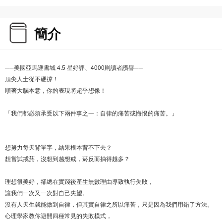
簡介
──美國亞馬遜書城 4.5 星好評、4000則讀者讚譽──
頂尖人士從不硬撐！
順著大腦本意，你的表現將超乎想像！
「我們都必須承受以下兩件事之一：自律的痛苦或悔恨的痛苦。」
想努力每天背單字，結果根本背不下去？
想嘗試戒菸，沒想到越想戒，菸反而抽得越多？
理想很美好，卻總在實踐後產生無數理由導致執行失敗，
讓我們一次又一次對自己失望。
沒有人天生就能做到自律，但其實自律之所以痛苦，只是因為我們用錯了方法。
心理學家教你避開四種常見的失敗模式，