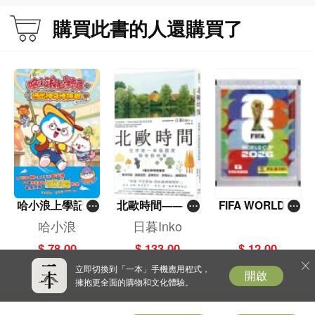
盡量與自己欣賞或敬佩的人來往，尋找與自己有相同目標的人，共同達成目標。
啟動大腦「超頻
雜知識
除此之外，你還可以找一位問責夥伴，互相做好監督的工作。讓身邊圍繞著支持
模式」，記憶力
購買此書的人還購買了
你、激勵你、甚至能成為榜樣的人，將能對人生產生極其正面的影響。
極速成長！
技巧（4）練習「延遲滿足」的能力
延遲享樂可以說是自律的另一種定義，因為你必須暫時放下眼前的快樂，藉以爭
取更大的未來回報。想要做到這一點，訣竅在於「清楚地想像未來的自己」。
作者提出「10．10．10法則」，也就是當你快被衝動擊敗時，先停下來思考：
「現在放任自己的話，我在10分鐘、10小時和10天後，會有什麼感受？」重點在
於對自己誠實，警惕自己合理化或找藉口的習慣，如此一來，就能有效做到延遲
滿足。
◎快撐不住時，怎麼辦？先問自己四個問題！
哈小浪上學記(1
北歐時間——世
FIFA WORLD C
道理我都懂，但目標真的好遠，感覺好難熬……
3)——逃出神奇
界第一幸福國度
UP 2026（Stick
哈小浪
日暮Inko
當出現快要撐不下去的想法時，該怎麼辦？
博物館
教會我的事
er pack 貼紙
別擔心！作者在書中提出四個靈魂拷問，在你想放棄時，趕快翻出來問一問自
$ 78.00
$ 133.00
$ 12.00
包）
己，就能讓你警醒過來，回到既有的正軌上！
立即切換到「一本」手機應用程式，
開啟
．我是否想當一個自律的人？
擁抱更全面的購物和文化體驗。
．我是在做對的事，或者只是做簡單的事？
．做到這件事，我能得到什麼成果？