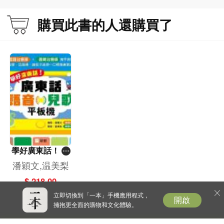
購買此書的人還購買了
自然帶入洗手衛生與自我保護觀念。
★ 親子共讀最佳選擇
溫暖插圖搭配生活語言，適合 3–6 歲幼兒閱讀。
作者介紹
翰圖教育
學好廣東話！廣
團隊有專業的教育、出版、插畫、動畫等多領域人才，致力於０～１２歲的兒童
東話語音．兒歌
潘穎文,温美梨
圖書編輯與製作，為家長與兒童提供優良的圖書內容及實用的教育方式，讓親子
平板機
$ 218.00
溝通更輕鬆！
立即切換到「一本」手機應用程式，
開啟
擁抱更全面的購物和文化體驗。