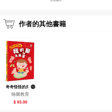
孩子將在閱讀中發現：
原來雙手不只是身體的一部分，更是表達愛、分享、合作與創造的重要工具。
作者的其他書籍
全書以溫暖童趣的畫風，搭配簡單易懂的句子與互動設計，讓孩子一邊閱讀、一
邊觀察自己的手，建立良好的生活習慣與身體認知。
★ 幼兒身體認知啟蒙
從生活出發，認識「手」的功能與變化。
★ 互動式閱讀設計
奇奇怪怪的身體
我的腳 真厲害
翰圖教育
包含找找看、手影、手部遊戲與創意畫畫。
$ 93.00
★ 培養生活好習慣