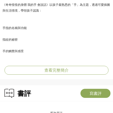
《奇奇怪怪的身體 我的手 會說話》以孩子最熟悉的「手」為主題，透過可愛插圖
與生活情境，帶領孩子認識：
手指的名稱與功能
指紋的祕密
手的觸覺與感受
正確洗手的重要性
查看完整簡介
手勢與肢體表達
與手相關的遊戲和好玩的手影活動
書評
寫書評
動物有趣的「手」
暫無書評