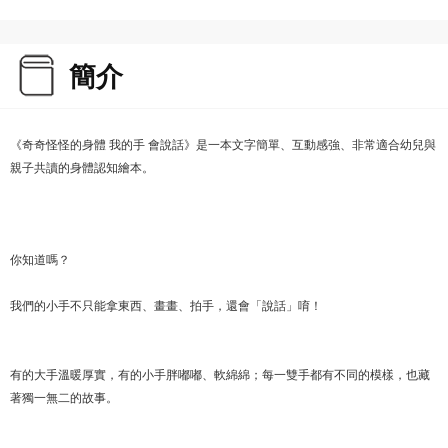
簡介
《奇奇怪怪的身體 我的手 會說話》是一本文字簡單、互動感強、非常適合幼兒與
親子共讀的身體認知繪本。
你知道嗎？
我們的小手不只能拿東西、畫畫、拍手，還會「說話」唷！
有的大手溫暖厚實，有的小手胖嘟嘟、軟綿綿；每一雙手都有不同的模樣，也藏
著獨一無二的故事。