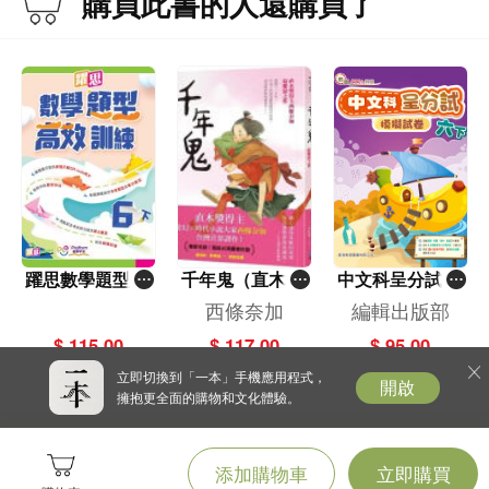
購買此書的人還購買了
躍思數學題型高
千年鬼（直木獎
中文科呈分試模
效訓練 (6下)
得主西條奈加最
擬試卷六下
西條奈加
編輯出版部
催淚之作）
$ 115.00
$ 117.00
$ 95.00
立即切換到「一本」手機應用程式，
開啟
擁抱更全面的購物和文化體驗。
添加購物車
立即購買