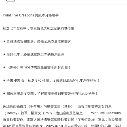
Point Five Creations 與紙本分格聯手
精選七年歷程中，場景角色美術設定的前世今生
✦ 晉身法國安錫影展、榮獲金馬獎最佳動畫片
✦ 歷經七年，終煉成驚艷世界的原創景色
✦ 《世外》導演吳啓忠親筆繪畫全新封面圖！
✦ 全書 400 頁，精選 970 張圖，從靈感到成品的七年創作歷程！
✦ 獨家三場深度訪問，了解前期準備到動畫製作的巧思及祕辛！
改編自西條奈加《千年鬼》的動畫電影《世外》，由香港動畫導演吳啓忠
（Tommy）執導，楊寶文（Polly）擔任編劇及監製之一，Point Five Creations
負責動畫製作。電影入選法國安錫國際動畫影展「午夜特別場」單元，與及榮獲
第 62 屆金馬獎最佳動畫片。2025 年 10 月末在香港公映，坊間好評不斷，突破