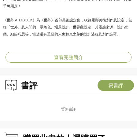
千萬票房！
《世外 ARTBOOK》為《世外》首部美術設定集，收錄電影美術創作及設定，包
括「世外」及人間的一眾角色、場景設計、世界觀設定，其靈感來源、設計改
動、細節巧思等，當然還有重要的人鬼和鬼之芽的設計過程及創作註釋。
除了設定，書中更收錄電影裏多幅設計獨特、壯麗精緻的背景美術圖、一幕幕難
忘場面的原畫，與及展現動畫魔法的藍圖——分鏡稿！其中包括導演和線美動畫
查看完整簡介
精心設計的大戰場面，與電影的最終成品對照，更顯匠心獨運。
書評
寫書評
暫無書評