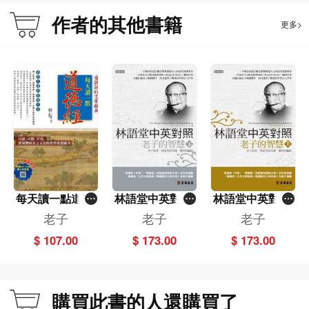
作者的其他書籍
更多>
每天讀一點道德
林語堂中英對照
林語堂中英對照
經（附有聲朗讀
——老子的智慧
——老子的智慧
老子
老子
老子
QR CODE +靜心
（下）
（上）
$ 107.00
$ 173.00
$ 173.00
抄寫頁）
購買此書的人還購買了