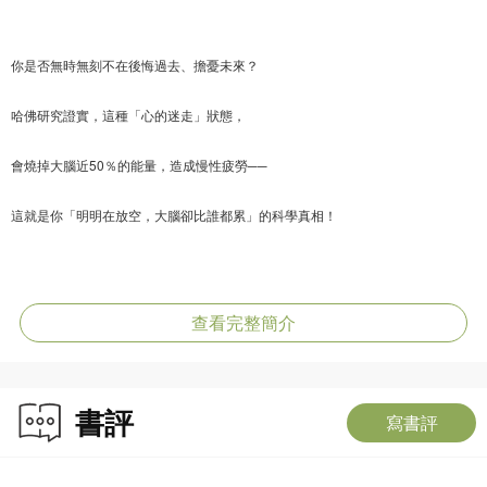
你是否無時無刻不在後悔過去、擔憂未來？
哈佛研究證實，這種「心的迷走」狀態，
會燒掉大腦近50％的能量，造成慢性疲勞──
這就是你「明明在放空，大腦卻比誰都累」的科學真相！
擁有「精神科醫師」與「禪寺住持」雙重身分的川野泰周指出，現代人疲憊不堪
的關鍵，在於大腦失去了「關機與切換」的能力。他結合東方禪宗的千年智慧與
查看完整簡介
西方精神醫學的科學實證，歸納出一套「極簡身心重置儀式」──無須特定場域，
只要短短60秒，就能重整超載的大腦，終結焦慮內耗。
書評
寫書評
◎與其在原地硬撐，