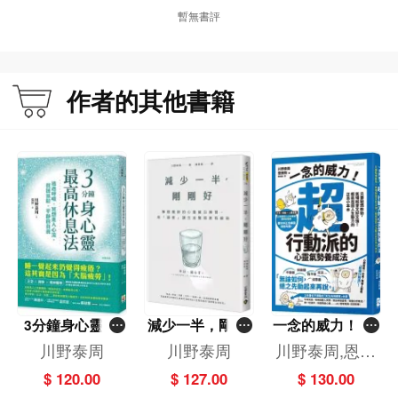
不如「暫時繞個路」清空大腦垃圾
暫無書評
為什麼你什麼都沒做，卻還是覺得腦袋好累？禪僧醫師揪出大腦的「耗能元
兇」，提供最可靠、可實踐的心理調節術，教你用「1分鐘」關掉大腦的耗能空
作者的其他書籍
轉，清除煩惱與不安！
★「1分鐘就能完成」的微小實踐：安定亂飛的思緒
藉由呼吸，按下短短的「暫停鍵」，把寶貴的能量從心神漫遊中回收，讓大腦重
新整理歸位，找回從容不迫的清明感。
★ 42項「正念工具」：隨處可用的心理急救法
3分鐘身心靈最
減少一半，剛剛
一念的威力！超‧
書中提供融入日常的42項「正念」小技巧，無論是在通勤路上、休息空檔或睡前
高休息法－－透
好
行動派的心靈氣
川野泰周
川野泰周
川野泰周,恩田
時刻，都能立刻清空腦中超載的垃圾訊息，轉換視角和心境。
過呼吸、冥想進
勢養成法——只
勳
$ 120.00
$ 127.00
$ 130.00
入心流，找回放
要點燃幹勁，氣