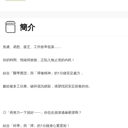
簡介
焦慮、易怒、疲乏、工作效率低落……
你的時間、情緒與效能，正陷入無止境的內耗！
結合「醫學實證」與「禪修精神」的1分鐘安定處方，
獻給被多工任務、破碎資訊綁架，渴望找回安定節奏的你。
◎「再努力一下就好⋯⋯」你也在崩潰邊緣硬撐嗎？
結合「科學」與「禪」的1分鐘身心重置術！