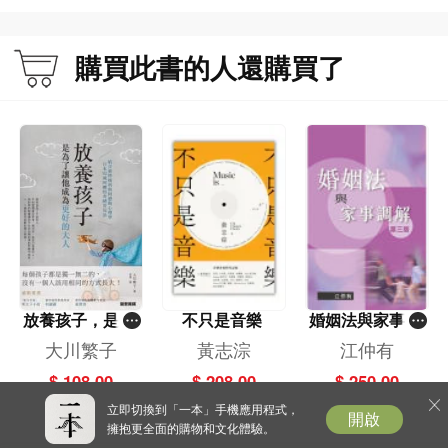
鬆、平靜的自我
場就會又好又
・三三七拍子激勵：配合呼吸節奏喊出鼓舞口訣，在意志消沉時注入行動動能。
強！輕鬆找回人
生動力的正念小
購買此書的人還購買了
・止步觀察練習：在移動中刻意停下30秒，純粹觀察環境音，切換大腦的緊繃模
本本
式。
・身體掃描微練習：察覺肩膀或眉心緊繃感並刻意放鬆，透過釋放生理張力來舒
緩壓力。
★ 告別「過度專注」的倦怠：讓大腦不疲勞的高效切換術
本書提倡的是「剛剛好的『禪』集中」，這是一種更輕鬆、讓大腦不易疲勞、可
持續的專注模式。結合「正念」練習，讓「思考與行動最佳化」，在清晰覺察內
在狀態的同時，依然保有心靈的餘裕。
放養孩子，是為
不只是音樂
婚姻法與家事調
了讓他成為更好
解（第三版）
大川繁子
黃志淙
江仲有
的大人：結合蒙
$ 108.00
$ 208.00
$ 250.00
◎掃描120項心靈焦慮×對應6大情境，奪回「覺察當下」的身心主控權
特梭利與阿德勒
立即切換到「一本」手機應用程式，
心理學，日本92
開啟
擁抱更全面的購物和文化體驗。
書中設計120項「心靈SOS」檢查表，就像是一場全方位的身心斷層掃描，逐一
歲阿嬤的奇蹟育