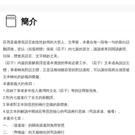
簡介
莊周是最擅長語言創造性妙用的大哲人、文學家，本書在每一段每一句的新白話
翻譯後，皆以（括弧楷體）保留《莊子》內七篇的原文，讓讀者來回閱讀參照、
玩味，體會其語言、文字精妙之美。
《莊子》內篇的新解新譯是還本溯源的學術必要工作。《莊子》文本成為說話主
體，筆者轉為對話主體，正是這種傾聽容受的對話過程，可以讓你我再次感受被
文本轉化的妙義與樂趣。
本書新義大約有四：
1.容納了筆者多年投入臺灣跨文化《莊子》學的詮釋新視角。
2.對內七篇進行了全文的新翻譯。
3.筆者對文本與思想的兩行交織的新體會。
4.從文本的解讀中闡述莊學思想核心的弔詭兩行思維（弔詭表達、修養）。
本書共七章：
一、〈逍遙遊〉的關係逍遙與無用智慧
二、〈齊物論〉的天籟物化與弔詭兩行