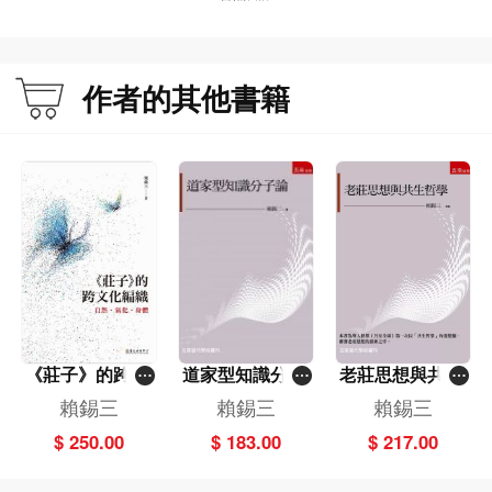
七、「無」的妙用：把水裝在大瓠之外的想像力
八、與物無害，逍遊彷徨
九、結論：「遊化主體」無所不遊的關係性逍遙
附錄〈逍遙遊〉全文白話新譯
作者的其他書籍
第二章 〈齊物論〉的天籟物化與弔詭兩行
一、解題：「齊物」論與齊「物論」的兩面共在
二、槁木死灰的「喪我」與萬化交響的「天籟」
三、真君無君，真宰不宰：遊乎無窮的遊化主體
四、是非兩行，環中無窮
五、即覺即夢，其名弔詭
六、莊周夢蝶：「分而無分，無分而分」之物化
附錄〈齊物論〉全文白話新譯
第三章 〈養生主〉的在世養生與中道調節
《莊子》的跨文
道家型知識分子
老莊思想與共生
一、「養」、「生」、「主」之解題：以調中之道來定調養生大旨
化編織──自
論
哲學
賴錫三
賴錫三
賴錫三
二、「生也有涯」的河流隱喻
然．氣化．身體
三、「緣督以為經」的清虛中流
$ 250.00
$ 183.00
$ 217.00
四、庖丁解牛的依乎天理：無厚之刃的隱喻
五、養生餘味：安於天命、走出樊中、懸解死亡