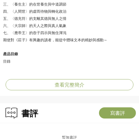
三、〈養生主〉的在世養生與中道調節
四、〈人間世〉的虛而待物與轉化政治
五、〈德充符〉的支離其德與無人之情
六、〈大宗師〉的天人之際與真人氣象
七、〈應帝王〉的壺子四示與無住渾沌
期使對《莊子》有興趣的讀者，能從中體味文本的精妙與感動～
產品目錄
目錄
自序
查看完整簡介
第一章 〈逍遙遊〉的關係逍遙與無用智慧
一、緣起：浮遊一切之逍遙
二、鯤化為鵬的無窮轉化潛力
書評
三、天之蒼蒼，其正色邪：上下十方皆無限
寫書評
四、學鳩與大鵬的小大之辯：小知不及大知，小年不及大年
五、 三無的弔詭修養與智慧：至人無己，神人無功，聖人無名
六、從「治天下」到「喪天下」：堯與許由
暫無書評