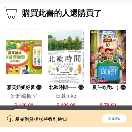
六、結論：「方內即方外」的內外相養
購買此書的人還購買了
附錄〈養生主〉全文白話新譯
第四章 〈人間世〉的虛而待物與轉化政治
一、從「道德政治」（孟子），到「轉化政治」（莊子）
二、心齋前的顏回：突顯道德政治的限制
三、「先存諸己，後存諸人」：儒家和道家的內聖外王之道
四、顏回誤讀「內存諸己」，只是繼續「自師其心」而「執而不化」
五、心齋後的顏回：莊子的真言（道家的內聖外王）
六、共生政治作為一門立場轉化的政治藝術
七、人間世餘味：求其無用、不祥大祥、支離其德、無用之用
附錄〈人間世〉全文白話新譯
嘉芙姐姐好習慣
北歐時間——世
反斗奇兵5（圖
第五章 〈德充符〉的支離其德與無人之情
兒歌小手機
界第一幸福國度
畫故事版）
新雅編輯室
日暮Inko
一、緣起：醜惡文學與他者關懷
教會我的事
$ 148.00
$ 133.00
$ 78.00
二、「立不教，坐不議，虛而往，實而歸」的王駘
三、「知其不可奈何而安之若命」的申徒嘉
立即切換到「一本」手機應用程式，
開啟
產品到貨後您將收到通知
到貨通知
擁抱更全面的購物和文化體驗。
四、「惡駭天下，和而不唱」的哀駘它
五、惠施與莊子的「無情有情」之辯