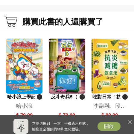
的詩人。
詩作、詩評論曾發表在台港澳各詩刊、報刊、每天為你讀一首詩、《2023臺灣詩
購買此書的人還購買了
選》及《零雨作品集》。
願這本詩集的出版能為「聯合起各個時和空裡的詩人」這個心願邁出一小步。
【獲獎紀錄】
二〇二四年 時報文學獎新詩首獎、澳門文學獎新詩獎
二〇二三年 臺北文學獎現代詩首獎
哈小浪上學記(1
反斗奇兵5（圖
吃對日常！抗炎
二〇二二年 金車新詩獎特優獎
3)——逃出神奇
畫故事版）
減糖飲食法
哈小浪
李融融、段佳
博物館
麗,黃梨煜、顧
$ 78.00
$ 78.00
$ 88.00
凱辰
立即切換到「一本」手機應用程式，
開啟
擁抱更全面的購物和文化體驗。