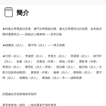
簡介
★時報文學獎新詩首獎、澳門文學獎新詩獎、臺北文學獎現代詩首獎、金車新詩
獎特優獎得主——新銳詩人陳家朗——首本詩集
★鍾國強（詩人）、蕭宇翔（詩人）——專文推薦
★付煒（詩人）、李修慧（詩人）、李進文（詩人）、周漢輝（詩人）、林宇軒
（詩人）、柏森（詩人）、洪萬達（作家）、唐捐（作家）、曹馭博（作家）、
章楷治（詩人）、陳育虹（詩人／譯者）、曾詠聰（詩人）、楊宗翰（詩人／北
教大語創系副教授）、廖偉棠（作家）、臧棣（詩人）、劉曉頤（詩人）、蕭宇
翔（詩人）、鍾國強（詩人）、嚴瀚欽（詩人）等——誠摯推薦
回聲總自空洞裡傳來而我們
遲早會變成一個殼，一個包覆著空洞的東西