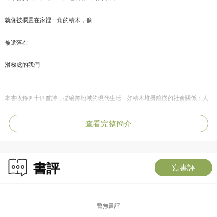
就像被擱置在家裡一角的積木，像
被遺落在
滑梯處的我們
本書收錄四十四首詩，描繪跨地域的現代生活：如積木堆疊鑲嵌的社會關係；人
浮於世不斷換殼的磨合；危脆幽暗的身心延展為創造的宮殿；人與自然之間的擬
仿、徙變、共生⋯⋯透澈生死老病的眼睛，所見萬物皆是寓言。
查看完整簡介
作者介紹
書評
寫書評
陳家朗
一九九八年生，畢業於臺大中文系，外文名António源自領洗主保António de
暫無書評
Lisboa。認為我們這一代的詩人將不再只能是屬於哪裡的詩人，且能是任何時地