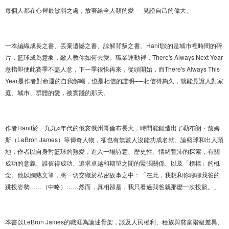
每個人都在心裡最敏弱之處，放著給全人類的愛──見證自己的偉大。
一本編織成長之書、丟棄遺憾之書、諒解背叛之書。Hanif談的是城市裡時間的碎
片，籃球成為意象，敵人教你如何去愛。職業運動裡，There's Always Next Year
意指即便此賽季不盡人意，下一季很快再來，從頭開始，而There's Always This
Year是作者對命運的自我解嘲，也是相信的證明──相信得夠久，就能見證人對家
庭、城市、群體的愛，被實踐的那天。
作者Hanif於一九九○年代的俄亥俄州哥倫布長大，時間能鍛造出了勒布朗・詹姆
斯（LeBron James）等傳奇人物，卻也有無數人沒能功成名就。論籃球和出人頭
地，作者以自身對籃球的熱愛，進入一場詩意、歷史性、情緒豐沛的探索，有關
成功的意義、誰值得成功、追求卓越和期望之間的緊張關係、以及「榜樣」的概
念。他以嫻熟文筆，將一切交織於私密故事之中：「在此，我想和你聊聊我爸的
跳投姿勢……（中略）……然而，真相卻是，我只看過我爸就那麼一次投籃。」
本書以LeBron James的職涯為論述骨架，談及人民權利、種族與貧富階級差異、