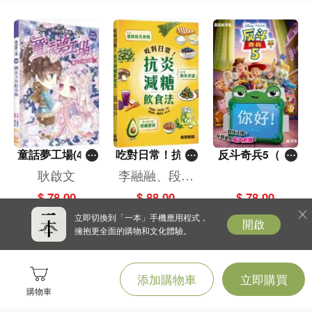
第一部文集《他們殺不死我們，直到他們殺死我們》（They Can't Kill Us Until
They Kill Us）則入選NPR、《君子》雜誌（Esquire）、BuzzFeed網站、《O：
歐普拉雜誌》（O: The Oprah Magazine）、Pitchfork網站、《芝加哥論壇報》
（Chicago Tribune）等媒體年度選書。《在雨中勇往直前：給稱為追尋部落的手
記》（Go Ahead in the Rain: Notes to A Tribe Called Quest）登上紐約時報暢銷
榜，並入選美國國家書評人協會獎（National Book Critics Circle Award）及柯克
斯獎（Kirkus Prize）決選，同時入圍美國國家書卷獎初選，第二本詩集《你災厄
中的好運》（A Fortune for Your Disaster）則榮獲萊諾爾・馬歇爾獎（Lenore
Marshall Prize）。個人網站：www.abdurraqib.com、X：@ NifMuhammad、
童話夢工場(40)
吃對日常！抗炎
反斗奇兵5（圖
IG：@ nifmuhammad
——織女下凡結
減糖飲食法
畫故事版）
耿啟文
李融融、段佳
奇緣
麗,黃梨煜、顧
$ 78.00
$ 88.00
$ 78.00
凱辰
譯者∣楊詠翔∣師大教育系、臺大翻譯碩士學程筆譯組畢。每天都要睡到自然醒、喝
立即切換到「一本」手機應用程式，
開啟
手搖杯、大聲聽重金屬音樂的自由譯者。譯作包括小說《擦除》、《QUEER》、
擁抱更全面的購物和文化體驗。
《七殺簡史》、《黃色臉孔》、《四十我就廢》、《地獄修業旅行》（合譯）、
《巴別塔學院》（合譯），非虛構著作《愛國者納瓦尼》、《社群帝國那些
人》、《創建之道》、《沙丘：第二部》電影設定集、《美麗國度》等，共二十
添加購物車
立即購買
餘本，陸續增加中。譯作賜教、工作邀約：bernie5125@gmail.com
購物車