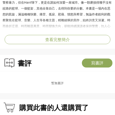
警察暴力，但在Hanif筆下，更是在講如何深愛一座城市。像一顆磨損得幾乎沒有
紋路的籃球、一個籃架，其他全靠自己，去得到你要的分數。本書是一場內在思
想的凱旋，滿溢種種快樂、痛苦、孤寂、慰藉、憤怒與希望，無論作者銳利的觀
察聚焦在籃球、音樂、人生等各種主題，精雕細琢的寫作，始終詩意又深邃。時
而曲折迂迴、時而離題萬里、時而變換方向，卻能持續讓讀者保持警覺，扣人心
弦，以激進方式重新思考我們對於文化、國家、自身的看法。
查看完整簡介
本書特色
書評
前所未見的自由書寫，寫下不自由世界裡的「最自由」，我們名之為：愛。
寫書評
作者∣哈尼夫‧阿布杜拉奇布 Hanif Abdurraqib∣來自俄亥俄州哥倫布的詩人、散文
暫無書評
家、文化評論家，畢業自比奇克羅夫特高中（Beechcroft High School），著作
《美國的小小惡魔》（A Little Devil in America，以下書名皆為暫譯）榮獲卡內
基獎（Carnegie Medal）及戈登・伯恩獎（Gordon Burn Prize），並入圍美國
國家書卷獎（National Book Award）決選。第一本完整詩集《王冠不值幾個錢》
購買此書的人還購買了
（The Crown Ain't Worth Much）入圍艾瑞克・賀佛爾圖書獎（Eric Hoffer Book
Award）決選，並提名賀絲頓／萊特遺緒獎（Hurston/Wright Legacy Award），