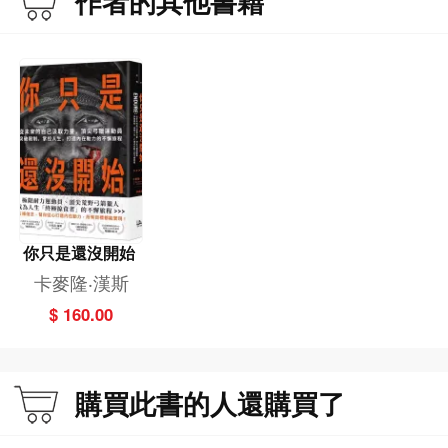
作者的其他書籍
◎你只需要第一步
從哪裡起步並不重要，重要的是踏出第一步。關鍵在於，找到你抱持熱情的事
物。
◎先付出，紀律便隨之而來
下定決心每天去做某件事，持續一年，那就是你打造出紀律、耐力、敬業態度的
方法。
你只是還沒開始
卡麥隆‧漢斯
◎對自己誠實到不留情面
$ 160.00
人們都會有慣性，它們可能富有生產力，但也可能毒害你。
購買此書的人還購買了
◎在逆境裡尋得安穩，從不適中找到力量