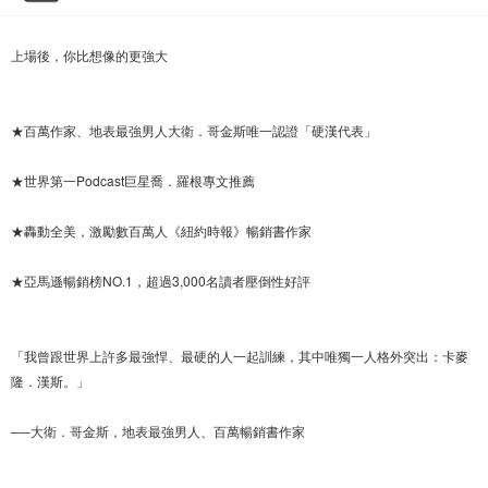
上場後，你比想像的更強大
★百萬作家、地表最強男人大衛．哥金斯唯一認證「硬漢代表」
★世界第一Podcast巨星喬．羅根專文推薦
★轟動全美，激勵數百萬人《紐約時報》暢銷書作家
★亞馬遜暢銷榜NO.1，超過3,000名讀者壓倒性好評
「我曾跟世界上許多最強悍、最硬的人一起訓練，其中唯獨一人格外突出：卡麥
隆．漢斯。」
──大衛．哥金斯，地表最強男人、百萬暢銷書作家