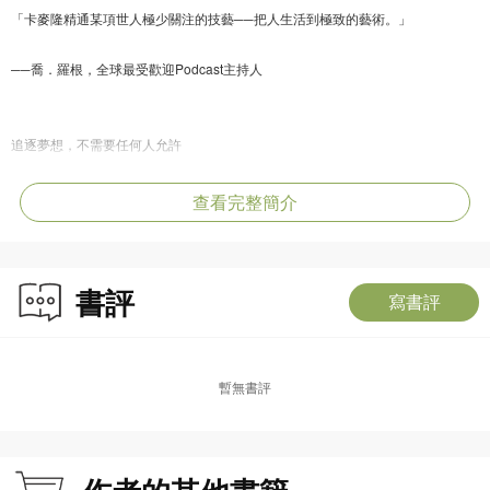
「卡麥隆精通某項世人極少關注的技藝──把人生活到極致的藝術。」
──喬．羅根，全球最受歡迎Podcast主持人
追逐夢想，不需要任何人允許
弓獵馬鹿的成功機率平均大約低於10％，卡麥隆．漢斯卻達到了100％。因為弓
查看完整簡介
獵，他開始寫作，成為雜誌編輯、電視主持人，並參加耐力賽跑。更令人驚訝的
是，他跟大多數人一樣，一週上班40個小時。
書評
寫書評
以下就是他掌控人生、超越限制的信念――
暫無書評
◎每個人都有自己的競技場
找出你的強項，思考要怎麼做才能維持優勢。