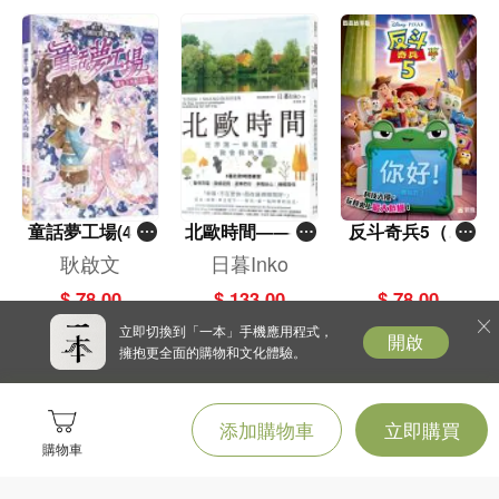
我們的身體和精神能做到驚人的事情，只要你拿掉懷疑的枷鎖。
◎只有你能決定故事的結尾
旅途本身就是獎賞。無論你選擇哪條道路，負起責任，盡力做到最好，而且不要
為此感到抱歉。
童話夢工場(40)
北歐時間——世
反斗奇兵5（圖
◆◆本書初版書名為：你只是還沒開始：從未來的自己汲取力量，頂尖弓獵運動
——織女下凡結
界第一幸福國度
畫故事版）
耿啟文
日暮Inko
員突破限制、掌控人生，打造內在動力的不懈旅程
奇緣
教會我的事
$ 78.00
$ 133.00
$ 78.00
立即切換到「一本」手機應用程式，
開啟
擁抱更全面的購物和文化體驗。
本書特色
1.偏鄉平凡少年找到內在熱情、徹底蛻變的真實啟示：卡麥隆在破碎的家庭長
添加購物車
立即購買
大，父親和繼父的共同點就是酗酒，他在青少年時期也一度染上了相同惡習。一
購物車
場嚴重車禍，讓他體會到生活毫無目標的慘烈後果，最後在弓箭狩獵找到了天命
和熱情所在。